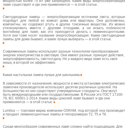
мощностью более 75 Вт уже запрещено. Какие виды энергосберегающих
ламп существуют и где они применяются — в этой статье.
Светодиодные лампы — энергосберегающие источники света, которые
подойдут для любой из комнат дома или квартиры. Они долговечны,
компактны, не содержат ртуть и другие токсичные вещества. Их можно
утилизировать вместе с другими отходами, а не искать поблизости
контейнер для ламп, как это приходится делать с люминесцентными.
Хотя они тоже носят название энергосберегающие. Какие светодиодные
лампы для дома бывают, и какие лучше выбирать — в этой статье.
Современные лампы используют разные технологии преобразования
энергии электричества в световую. Они имеют разные: принцип действия,
энергоэффективность, светоотдачу. Но у каждого вида ламп есть своя
ниша, в которой он эффективен.
Какая настольная лампа лучше для школьника
В зависимости от назначения, мощности и места установки электрических
лампочек производители используют десятки различных цоколей. На
большинство из них существуют утвержденные стандарты. Они могут
быть международными или государственными. В России это ГОСТ 17100-
79, IEC 60061-1-2014. Какие виды цоколей ламп бывают и где они
применяются — в этой статье.
Lumilux — торговая марка компании OSRAM, под которой она производит
и продает люминесцентные лампы в типоразмерах T2, T5 и T8.
Среди многообразия современных ламп сложно найти подходящую. Для