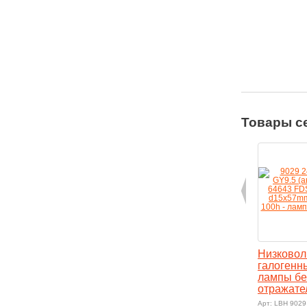
Товары с
Низковол
галогенн
лампы бе
отражате
Арт: LBH 9029