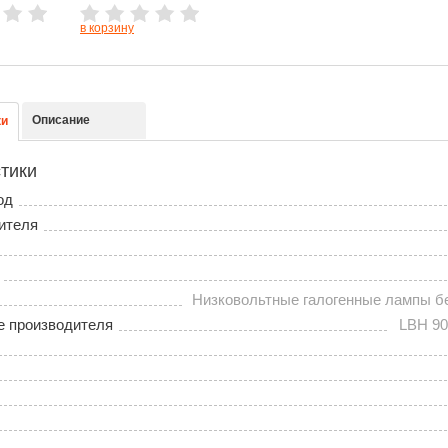
в корзину
Описание
ки
тики
од
ителя
Низковольтные галогенные лампы б
е производителя
LBH 90