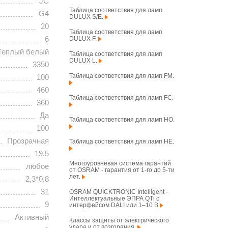
JC
Таблица соответствия для ламп
G4
DULUX S/E.
20
Таблица соответствия для ламп
6
DULUX F.
Теплый белый
Таблица соответствия для ламп
DULUX L.
3350
Таблица соответствия для ламп FM.
100
460
Таблица соответствия для ламп FC.
360
Да
Таблица соответствия для ламп HO.
100
Прозрачная
Таблица соответствия для ламп HE.
19,5
Многоуровневая система гарантий
любое
от OSRAM - гарантия от 1-го до 5-ти
лет.
2,3*0,8
31
OSRAM QUICKTRONIC Intelligent -
Интеллектуальные ЭПРА QTi с
9
интерфейсом DALI или 1–10 В
Активный
Классы защиты от электрического
удара и от возгорания.