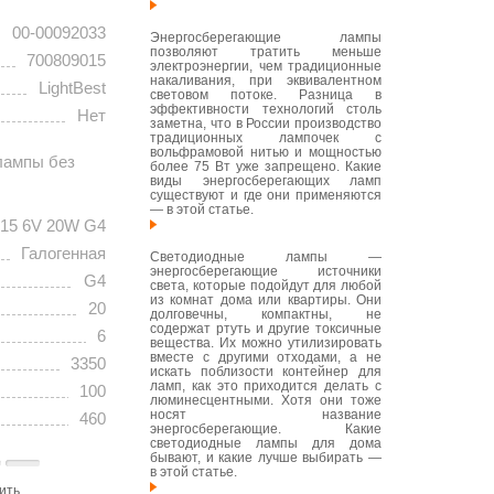
00-00092033
Энергосберегающие лампы
позволяют тратить меньше
700809015
электроэнергии, чем традиционные
накаливания, при эквивалентном
LightBest
световом потоке. Разница в
эффективности технологий столь
Нет
заметна, что в России производство
традиционных лампочек с
вольфрамовой нитью и мощностью
лампы без
более 75 Вт уже запрещено. Какие
виды энергосберегающих ламп
существуют и где они применяются
— в этой статье.
15 6V 20W G4
Галогенная
Светодиодные лампы —
энергосберегающие источники
G4
света, которые подойдут для любой
из комнат дома или квартиры. Они
20
долговечны, компактны, не
содержат ртуть и другие токсичные
6
вещества. Их можно утилизировать
вместе с другими отходами, а не
3350
искать поблизости контейнер для
ламп, как это приходится делать с
100
люминесцентными. Хотя они тоже
носят название
460
энергосберегающие. Какие
светодиодные лампы для дома
бывают, и какие лучше выбирать —
в этой статье.
ить