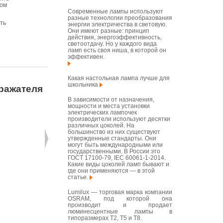
том
Современные лампы используют
разные технологии преобразования
ть
энергии электричества в световую.
Они имеют разные: принцип
действия, энергоэффективность,
светоотдачу. Но у каждого вида
ламп есть своя ниша, в которой он
эффективен.
Какая настольная лампа лучше для
школьника
ражателя
В зависимости от назначения,
мощности и места установки
электрических лампочек
производители используют десятки
различных цоколей. На
большинство из них существуют
утвержденные стандарты. Они
могут быть международными или
государственными. В России это
ГОСТ 17100-79, IEC 60061-1-2014.
Какие виды цоколей ламп бывают и
где они применяются — в этой
статье.
Lumilux — торговая марка компании
OSRAM, под которой она
производит и продает
люминесцентные лампы в
типоразмерах T2, T5 и T8.