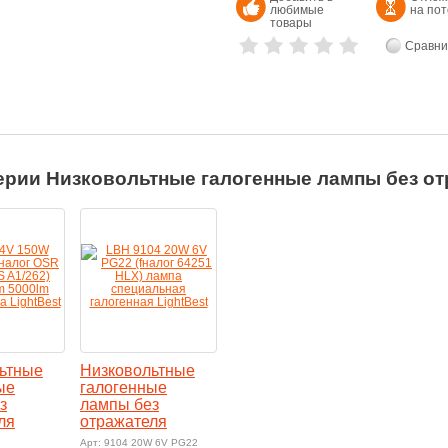
любимые
на по
товары
Сравни
ерии Низковольтные галогенные лампы без от
ьтные
Низковольтные
ые
галогенные
з
лампы без
ля
отражателя
Арт: 9104 20W 6V PG22