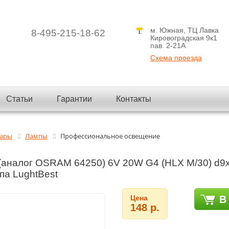
м. Южная, ТЦ Лавка
8-495-215-18-62
Кировоградская 9к1
пав. 2-21A
Схема проезда
Статьи
Гарантии
Контакты
вары
Лампы
Профессиональное освещение
(аналог OSRAM 64250) 6V 20W G4 (HLX M/30) d
па LughtBest
Цена
В
148 р.