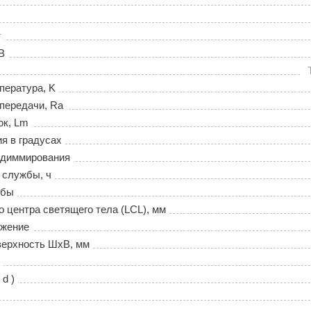
т
В
пература, K
передачи, Ra
ок, Lm
ия в градусах
 диммирования
 службы, ч
лбы
о центра светящего тела (LCL), мм
ожение
верхность ШхВ, мм
 d )