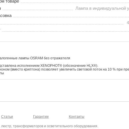
ом товаре
я
Лампа в индивидуальной уп
совка
4
г
галогенные лампы OSRAM без отражателя
дставлена исполнением XENOPHOT® (обозначение HLX®).
оном (вместо криптона) позволяет увеличить световой поток на 10 % при пр
мпы
Статьи
Гарантии
Контакты
, люстр, трансформаторов и осветительного оборудования.