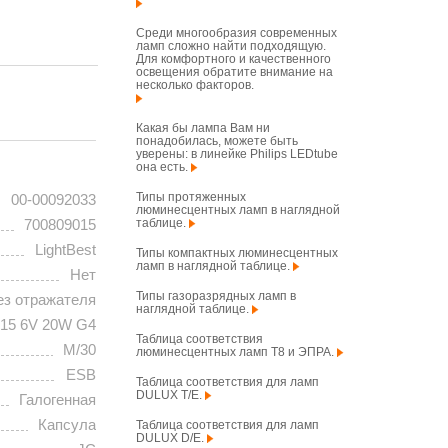
Среди многообразия современных
ламп сложно найти подходящую.
Для комфортного и качественного
освещения обратите внимание на
несколько факторов.
Какая бы лампа Вам ни
понадобилась, можете быть
уверены: в линейке Philips LEDtube
она есть.
Типы протяженных
00-00092033
люминесцентных ламп в наглядной
таблице.
700809015
LightBest
Типы компактных люминесцентных
ламп в наглядной таблице.
Нет
Типы газоразрядных ламп в
ез отражателя
наглядной таблице.
15 6V 20W G4
Таблица соответствия
M/30
люминесцентных ламп T8 и ЭПРА.
ESB
Таблица соответствия для ламп
DULUX T/E.
Галогенная
Капсула
Таблица соответствия для ламп
DULUX D/E.