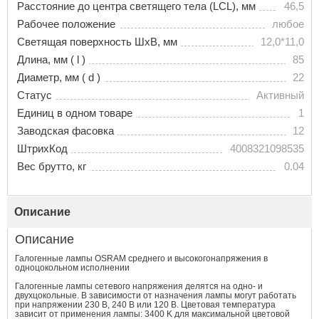
Расстояние до центра светящего тела (LCL), мм
46,5
Рабочее положение
любое
Светящая поверхность ШхВ, мм
12,0*11,0
Длина, мм ( l )
85
Диаметр, мм ( d )
22
Статус
Активный
Единиц в одном товаре
1
Заводская фасовка
12
ШтрихКод
4008321098535
Вес брутто, кг
0.04
Описание
Описание
Галогенные лампы OSRAM среднего и высокогонапряжения в
одноцокольном исполнении
Галогенные лампы сетевого напряжения делятся на одно- и
двухцокольные. В зависимости от назначения лампы могут работать
при напряжении 230 В, 240 В или 120 В. Цветовая температура
зависит от применения лампы: 3400 K для максимальной цветовой