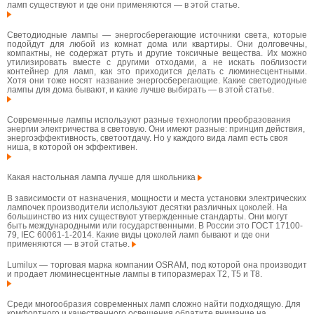
ламп существуют и где они применяются — в этой статье.
Светодиодные лампы — энергосберегающие источники света, которые
подойдут для любой из комнат дома или квартиры. Они долговечны,
компактны, не содержат ртуть и другие токсичные вещества. Их можно
утилизировать вместе с другими отходами, а не искать поблизости
контейнер для ламп, как это приходится делать с люминесцентными.
Хотя они тоже носят название энергосберегающие. Какие светодиодные
лампы для дома бывают, и какие лучше выбирать — в этой статье.
Современные лампы используют разные технологии преобразования
энергии электричества в световую. Они имеют разные: принцип действия,
энергоэффективность, светоотдачу. Но у каждого вида ламп есть своя
ниша, в которой он эффективен.
Какая настольная лампа лучше для школьника
В зависимости от назначения, мощности и места установки электрических
лампочек производители используют десятки различных цоколей. На
большинство из них существуют утвержденные стандарты. Они могут
быть международными или государственными. В России это ГОСТ 17100-
79, IEC 60061-1-2014. Какие виды цоколей ламп бывают и где они
применяются — в этой статье.
Lumilux — торговая марка компании OSRAM, под которой она производит
и продает люминесцентные лампы в типоразмерах T2, T5 и T8.
Среди многообразия современных ламп сложно найти подходящую. Для
комфортного и качественного освещения обратите внимание на