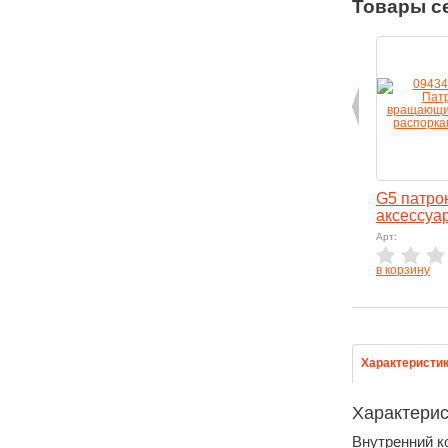
Товары с
G5 патро
аксессуа
Арт:
в корзину
Характеристи
Характерис
Внутренний к