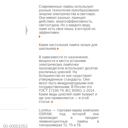
Современные лампы используют
разные технологии преобразования
энергии электричества в световую.
Они имеют разные: принцип
действия, энергоэффективность,
светоотдачу. Но у каждого вида
ламп есть своя ниша, в которой он
эффективен.
Какая настольная лампа лучше для
школьника
В зависимости от назначения,
мощности и места установки
электрических лампочек
производители используют десятки
различных цоколей. На
большинство из них существуют
утвержденные стандарты. Они
могут быть международными или
государственными. В России это
ГОСТ 17100-79, IEC 60061-1-2014.
Какие виды цоколей ламп бывают и
где они применяются — в этой
статье.
Lumilux — торговая марка компании
OSRAM, под которой она
производит и продает
люминесцентные лампы в
типоразмерах T2, T5 и T8.
00-00001053