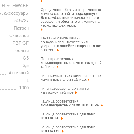
OH SCHWABE
Среди многообразия современных
ы, аксессуары
ламп сложно найти подходящую.
Для комфортного и качественного
505737
освещения обратите внимание на
несколько факторов.
Патрон
Сквозной
Какая бы лампа Вам ни
понадобилась, можете быть
PBT GF
уверены: в линейке Philips LEDtube
она есть.
белый
G5
Типы протяженных
люминесцентных ламп в наглядной
3,5
таблице.
Активный
Типы компактных люминесцентных
ламп в наглядной таблице.
1
1000
Типы газоразрядных ламп в
наглядной таблице.
Таблица соответствия
люминесцентных ламп T8 и ЭПРА.
Таблица соответствия для ламп
DULUX T/E.
Таблица соответствия для ламп
DULUX D/E.