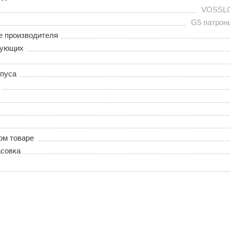
VOSSL
G5 патрон
е производителя
тующих
пуса
ом товаре
совка