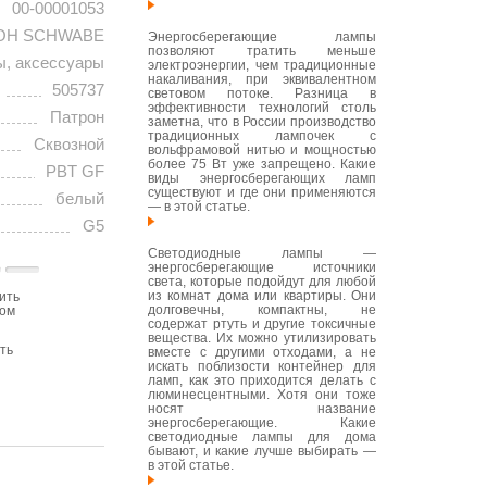
00-00001053
OH SCHWABE
Энергосберегающие лампы
позволяют тратить меньше
ы, аксессуары
электроэнергии, чем традиционные
накаливания, при эквивалентном
505737
световом потоке. Разница в
эффективности технологий столь
Патрон
заметна, что в России производство
традиционных лампочек с
Сквозной
вольфрамовой нитью и мощностью
более 75 Вт уже запрещено. Какие
PBT GF
виды энергосберегающих ламп
существуют и где они применяются
белый
— в этой статье.
G5
Светодиодные лампы —
энергосберегающие источники
света, которые подойдут для любой
из комнат дома или квартиры. Они
ить
долговечны, компактны, не
том
содержат ртуть и другие токсичные
вещества. Их можно утилизировать
ть
вместе с другими отходами, а не
искать поблизости контейнер для
ламп, как это приходится делать с
люминесцентными. Хотя они тоже
носят название
энергосберегающие. Какие
светодиодные лампы для дома
бывают, и какие лучше выбирать —
в этой статье.