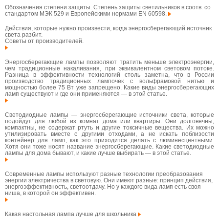
Обозначения степени защиты. Степень защиты светильников в соотв. со
стандартом МЭК 529 и Европейскими нормами EN 60598.
Действия, которые нужно произвести, когда энергосберегающий источник
света разбит.
Советы от производителей.
Энергосберегающие лампы позволяют тратить меньше электроэнергии,
чем традиционные накаливания, при эквивалентном световом потоке.
Разница в эффективности технологий столь заметна, что в России
производство традиционных лампочек с вольфрамовой нитью и
мощностью более 75 Вт уже запрещено. Какие виды энергосберегающих
ламп существуют и где они применяются — в этой статье.
Светодиодные лампы — энергосберегающие источники света, которые
подойдут для любой из комнат дома или квартиры. Они долговечны,
компактны, не содержат ртуть и другие токсичные вещества. Их можно
утилизировать вместе с другими отходами, а не искать поблизости
контейнер для ламп, как это приходится делать с люминесцентными.
Хотя они тоже носят название энергосберегающие. Какие светодиодные
лампы для дома бывают, и какие лучше выбирать — в этой статье.
Современные лампы используют разные технологии преобразования
энергии электричества в световую. Они имеют разные: принцип действия,
энергоэффективность, светоотдачу. Но у каждого вида ламп есть своя
ниша, в которой он эффективен.
Какая настольная лампа лучше для школьника