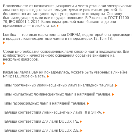
В зависимости от назначения, мощности и места установки электрических
лампочек производители используют десятки различных цоколей. На
большинство из них существуют утвержденные стандарты. Они могут
быть международными или государственными. В России это ГОСТ 17100-
79, IEC 60061-1-2014. Какие виды цоколей ламп бывают и где они
применяются — в этой статье.
Lumilux — торговая марка компании OSRAM, под которой она производит
и продает люминесцентные лампы в типоразмерах T2, T5 и T8.
Среди многообразия современных ламп сложно найти подходящую. Для
комфортного и качественного освещения обратите внимание на
несколько факторов.
Какая бы лампа Вам ни понадобилась, можете быть уверены: в линейке
Philips LEDtube она есть.
Типы протяженных люминесцентных ламп в наглядной таблице.
Типы компактных люминесцентных ламп в наглядной таблице.
Типы газоразрядных ламп в наглядной таблице.
Таблица соответствия люминесцентных ламп T8 и ЭПРА.
Таблица соответствия для ламп DULUX T/E.
Таблица соответствия для ламп DULUX D/E.