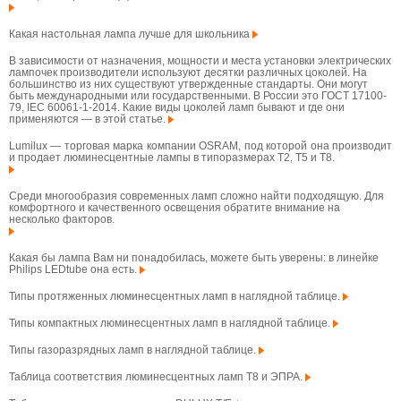
Какая настольная лампа лучше для школьника
В зависимости от назначения, мощности и места установки электрических
лампочек производители используют десятки различных цоколей. На
большинство из них существуют утвержденные стандарты. Они могут
быть международными или государственными. В России это ГОСТ 17100-
79, IEC 60061-1-2014. Какие виды цоколей ламп бывают и где они
применяются — в этой статье.
Lumilux — торговая марка компании OSRAM, под которой она производит
и продает люминесцентные лампы в типоразмерах T2, T5 и T8.
Среди многообразия современных ламп сложно найти подходящую. Для
комфортного и качественного освещения обратите внимание на
несколько факторов.
Какая бы лампа Вам ни понадобилась, можете быть уверены: в линейке
Philips LEDtube она есть.
Типы протяженных люминесцентных ламп в наглядной таблице.
Типы компактных люминесцентных ламп в наглядной таблице.
Типы газоразрядных ламп в наглядной таблице.
Таблица соответствия люминесцентных ламп T8 и ЭПРА.