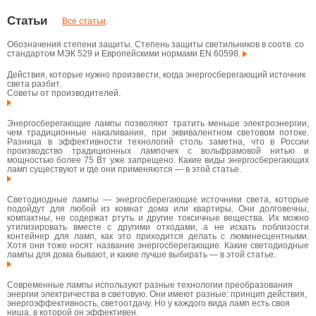
Статьи
Все статьи
Обозначения степени защиты. Степень защиты светильников в соотв. со
стандартом МЭК 529 и Европейскими нормами EN 60598.
Действия, которые нужно произвести, когда энергосберегающий источник
света разбит.
Советы от производителей.
Энергосберегающие лампы позволяют тратить меньше электроэнергии,
чем традиционные накаливания, при эквивалентном световом потоке.
Разница в эффективности технологий столь заметна, что в России
производство традиционных лампочек с вольфрамовой нитью и
мощностью более 75 Вт уже запрещено. Какие виды энергосберегающих
ламп существуют и где они применяются — в этой статье.
Светодиодные лампы — энергосберегающие источники света, которые
подойдут для любой из комнат дома или квартиры. Они долговечны,
компактны, не содержат ртуть и другие токсичные вещества. Их можно
утилизировать вместе с другими отходами, а не искать поблизости
контейнер для ламп, как это приходится делать с люминесцентными.
Хотя они тоже носят название энергосберегающие. Какие светодиодные
лампы для дома бывают, и какие лучше выбирать — в этой статье.
Современные лампы используют разные технологии преобразования
энергии электричества в световую. Они имеют разные: принцип действия,
энергоэффективность, светоотдачу. Но у каждого вида ламп есть своя
ниша, в которой он эффективен.