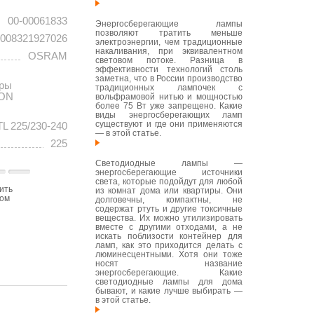
00-00061833
Энергосберегающие лампы
позволяют тратить меньше
008321927026
электроэнергии, чем традиционные
накаливания, при эквивалентном
OSRAM
световом потоке. Разница в
эффективности технологий столь
заметна, что в России производство
оры
традиционных лампочек с
ION
вольфрамовой нитью и мощностью
более 75 Вт уже запрещено. Какие
виды энергосберегающих ламп
существуют и где они применяются
L 225/230-240
— в этой статье.
225
Светодиодные лампы —
энергосберегающие источники
света, которые подойдут для любой
ить
из комнат дома или квартиры. Они
том
долговечны, компактны, не
содержат ртуть и другие токсичные
вещества. Их можно утилизировать
вместе с другими отходами, а не
искать поблизости контейнер для
ламп, как это приходится делать с
люминесцентными. Хотя они тоже
носят название
энергосберегающие. Какие
светодиодные лампы для дома
бывают, и какие лучше выбирать —
в этой статье.