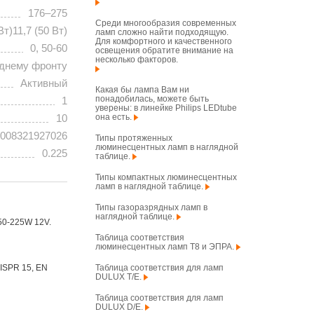
176–275
Среди многообразия современных
Вт)11,7 (50 Вт)
ламп сложно найти подходящую.
Для комфортного и качественного
0, 50-60
освещения обратите внимание на
несколько факторов.
аднему фронту
Активный
Какая бы лампа Вам ни
понадобилась, можете быть
1
уверены: в линейке Philips LEDtube
она есть.
10
008321927026
Типы протяженных
люминесцентных ламп в наглядной
0.225
таблице.
Типы компактных люминесцентных
ламп в наглядной таблице.
Типы газоразрядных ламп в
наглядной таблице.
0-225W 12V.
Таблица соответствия
люминесцентных ламп T8 и ЭПРА.
Таблица соответствия для ламп
CISPR 15, EN
DULUX T/E.
Таблица соответствия для ламп
DULUX D/E.