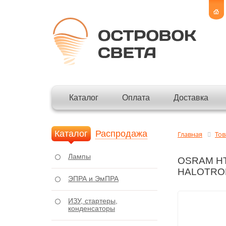
Каталог
Оплата
Доставка
Каталог
Распродажа
Главная
То
Лампы
OSRAM HTL
НALOTRON
ЭПРА и ЭмПРА
ИЗУ, стартеры,
конденсаторы