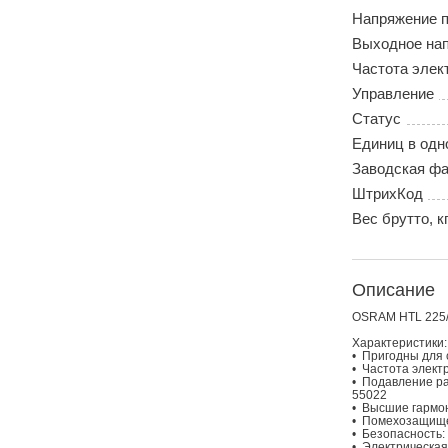
Напряжение п
Выходное нап
Частота элек
Управление
Статус
Единиц в одн
Заводская фа
ШтрихКод
Вес брутто, к
Описание
OSRAM HTL 225/
Характеристики:
• Пригодны для
• Частота электр
• Подавление ра
55022
• Высшие гармон
• Помехозащищен
• Безопасность:
• Электрическая