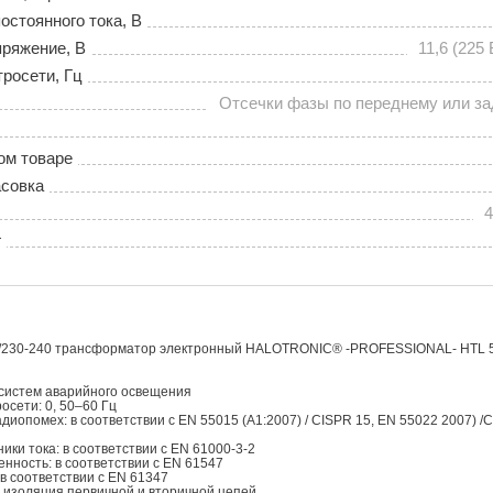
остоянного тока, В
ряжение, В
11,6 (225 
тросети, Гц
Отсечки фазы по переднему или з
ом товаре
совка
4
г
230-240 трансформатор электронный НALOTRONIC® -PROFESSIONAL- HTL 5
 систем аварийного освещения
осети: 0, 50–60 Гц
диопомех: в соответствии с EN 55015 (A1:2007) / CISPR 15, EN 55022 2007) /
ики тока: в соответствии с EN 61000-3-2
ность: в соответствии с EN 61547
 в соответствии с EN 61347
 изоляция первичной и вторичной цепей