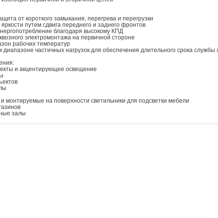
ащита от короткого замыкания, перегрева и перегрузки
 яркости путем сдвига переднего и заднего фронтов
энергопотребление благодаря высокому КПД
квозного электромонтажа на первичной стороне
азон рабочих температур
м диапазоне частичных нагрузок для обеспечения длительного срока служб
ения:
екты и акцентирующее освещение
ты
ъектов
лы
и монтируемые на поверхности светильники для подсветки мебели
газинов
ные залы