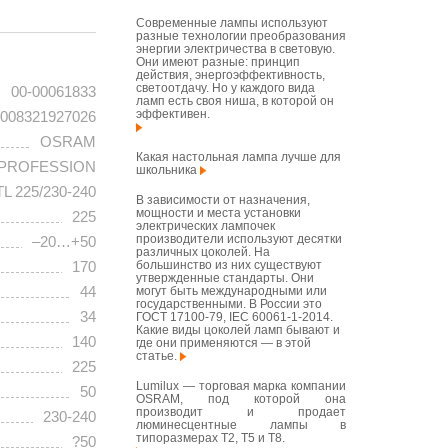
Современные лампы используют
разные технологии преобразования
энергии электричества в световую.
Они имеют разные: принцип
действия, энергоэффективность,
светоотдачу. Но у каждого вида
00-00061833
ламп есть своя ниша, в которой он
эффективен.
008321927026
OSRAM
Какая настольная лампа лучше для
-PROFESSION
школьника
L 225/230-240
В зависимости от назначения,
мощности и места установки
225
электрических лампочек
производители используют десятки
–20…+50
различных цоколей. На
большинство из них существуют
170
утвержденные стандарты. Они
44
могут быть международными или
государственными. В России это
34
ГОСТ 17100-79, IEC 60061-1-2014.
Какие виды цоколей ламп бывают и
140
где они применяются — в этой
статье.
225
Lumilux — торговая марка компании
50
OSRAM, под которой она
производит и продает
230-240
люминесцентные лампы в
типоразмерах T2, T5 и T8.
?50