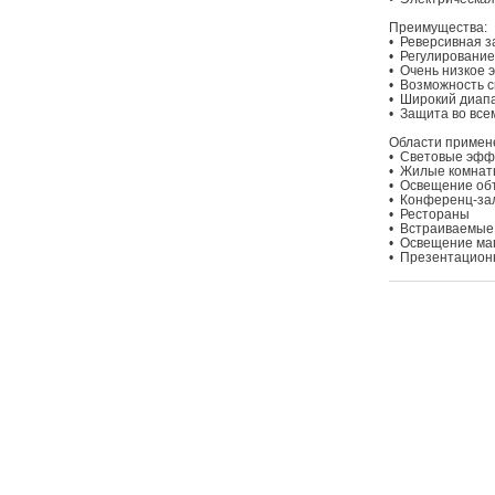
Преимущества:
• Реверсивная з
• Регулирование
• Очень низкое 
• Возможность с
• Широкий диап
• Защита во все
Области примен
• Световые эфф
• Жилые комна
• Освещение об
• Конференц-за
• Рестораны
• Встраиваемые 
• Освещение ма
• Презентацион