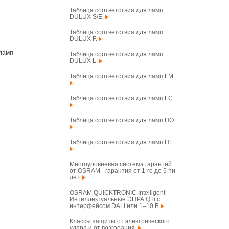
Таблица соответствия для ламп
DULUX S/E.
Таблица соответствия для ламп
DULUX F.
ы ламп
Таблица соответствия для ламп
DULUX L.
Таблица соответствия для ламп FM.
Таблица соответствия для ламп FC.
Таблица соответствия для ламп HO.
Таблица соответствия для ламп HE.
Многоуровневая система гарантий
от OSRAM - гарантия от 1-го до 5-ти
лет.
OSRAM QUICKTRONIC Intelligent -
Интеллектуальные ЭПРА QTi с
интерфейсом DALI или 1–10 В
Классы защиты от электрического
удара и от возгорания.