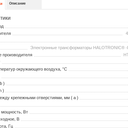
Описание
ки
тики
од
ителя
4
Электронные трансформаторы НALOTRONIC® 
е производителя
HT
т
ператур окружающего воздуха, °С
b )
h )
ежду крепежными отверстиями, мм ( a )
 мощность, Вт
ходное, В
ота, Гц