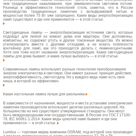
чем традиционные накаливания, при эквивалентном световом потоке.
Разница в эффективности технологий столь заметна, что в России
производство традиционных лампочек с вольфрамовой нитью и
мощностью более 75 Вт уже запрещено. Какие виды энергосберегающих
ламп существуют и где они применяются — в этой статье.
Светодиодные лампы — энергосберегающие источники света, которые
подойдут для любой из комнат дома или квартиры. Они долговечны,
компактны, не содержат ртуть и другие токсичные вещества. Их можно
утилизировать вместе с другими отходами, а не искать поблизости
контейнер для ламп, как это приходится делать с люминесцентными.
Хотя они тоже носят название энергосберегающие. Какие светодиодные
лампы для дома бывают, и какие лучше выбирать — в этой статье.
Современные лампы используют разные технологии преобразования
энергии электричества в световую. Они имеют разные: принцип действия,
энергоэффективность, светоотдачу. Но у каждого вида ламп есть своя
ниша, в которой он эффективен.
Какая настольная лампа лучше для школьника
В зависимости от назначения, мощности и места установки электрических
лампочек производители используют десятки различных цоколей. На
большинство из них существуют утвержденные стандарты. Они могут
быть международными или государственными. В России это ГОСТ 17100-
79, IEC 60061-1-2014. Какие виды цоколей ламп бывают и где они
применяются — в этой статье.
Lumilux — торговая марка компании OSRAM, под которой она производит
и продает люминесцентные лампы в типоразмерах T2, T5 и T8.