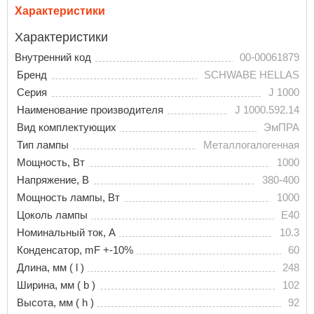
Характеристики
Характеристики
Внутренний код
00-00061879
Бренд
SCHWABE HELLAS
Серия
J 1000
Наименование производителя
J 1000.592.14
Вид комплектующих
ЭмПРА
Тип лампы
Металлогалогенная
Мощность, Вт
1000
Напряжение, В
380-400
Мощность лампы, Вт
1000
Цоколь лампы
E40
Номинальный ток, A
10.3
Конденсатор, mF +-10%
60
Длина, мм ( l )
248
Ширина, мм ( b )
102
Высота, мм ( h )
92