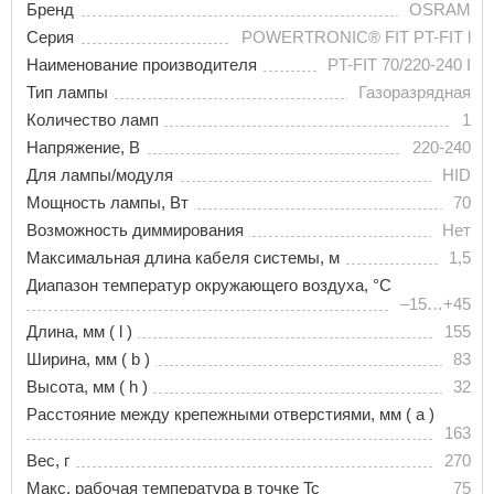
Бренд
OSRAM
Серия
POWERTRONIC® FIT PT-FIT l
Наименование производителя
PT-FIT 70/220-240 I
Тип лампы
Газоразрядная
Количество ламп
1
Напряжение, В
220-240
Для лампы/модуля
HID
Мощность лампы, Вт
70
Возможность диммирования
Нет
Максимальная длина кабеля системы, м
1,5
Диапазон температур окружающего воздуха, °С
–15…+45
Длина, мм ( l )
155
Ширина, мм ( b )
83
Высота, мм ( h )
32
Расстояние между крепежными отверстиями, мм ( a )
163
Вес, г
270
Макс. рабочая температура в точке Tc
75