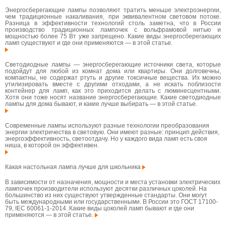
Энергосберегающие лампы позволяют тратить меньше электроэнергии,
чем традиционные накаливания, при эквивалентном световом потоке.
Разница в эффективности технологий столь заметна, что в России
производство традиционных лампочек с вольфрамовой нитью и
мощностью более 75 Вт уже запрещено. Какие виды энергосберегающих
ламп существуют и где они применяются — в этой статье.
Светодиодные лампы — энергосберегающие источники света, которые
подойдут для любой из комнат дома или квартиры. Они долговечны,
компактны, не содержат ртуть и другие токсичные вещества. Их можно
утилизировать вместе с другими отходами, а не искать поблизости
контейнер для ламп, как это приходится делать с люминесцентными.
Хотя они тоже носят название энергосберегающие. Какие светодиодные
лампы для дома бывают, и какие лучше выбирать — в этой статье.
Современные лампы используют разные технологии преобразования
энергии электричества в световую. Они имеют разные: принцип действия,
энергоэффективность, светоотдачу. Но у каждого вида ламп есть своя
ниша, в которой он эффективен.
Какая настольная лампа лучше для школьника
В зависимости от назначения, мощности и места установки электрических
лампочек производители используют десятки различных цоколей. На
большинство из них существуют утвержденные стандарты. Они могут
быть международными или государственными. В России это ГОСТ 17100-
79, IEC 60061-1-2014. Какие виды цоколей ламп бывают и где они
применяются — в этой статье.