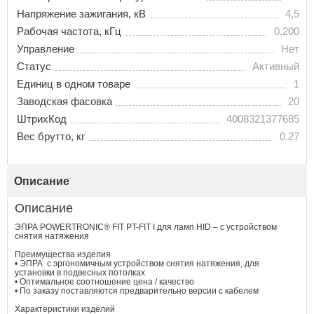
Напряжение зажигания, кВ
4,5
Рабочая частота, кГц
0,200
Управление
Нет
Статус
Активный
Единиц в одном товаре
1
Заводская фасовка
20
ШтрихКод
4008321377685
Вес брутто, кг
0.27
Описание
Описание
ЭПРА POWERTRONIC® FIT PT-FIT I для ламп HID – с устройством
снятия натяжения
Преимущества изделия
• ЭПРА с эргономичным устройством снятия натяжения, для
установки в подвесных потолках
• Оптимальное соотношение цена / качество
• По заказу поставляются предварительно версии с кабелем
Характеристики изделий