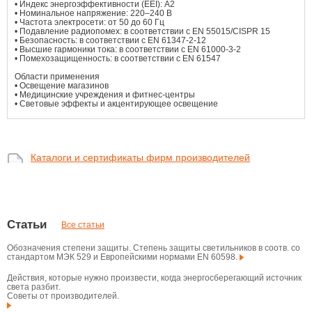
• Индекс энергоэффективности (EEI): A2
• Номинальное напряжение: 220–240 В
• Частота электросети: от 50 до 60 Гц
• Подавление радиопомех: в соответствии с EN 55015/CISPR 15
• Безопасность: в соответствии с EN 61347-2-12
• Высшие гармоники тока: в соответствии с EN 61000-3-2
• Помехозащищенность: в соответствии с EN 61547
Области применения
• Освещение магазинов
• Медицинские учреждения и фитнес-центры
• Световые эффекты и акцентирующее освещение
Каталоги и сертификаты фирм производителей
Статьи
Все статьи
Обозначения степени защиты. Степень защиты светильников в соотв. со
стандартом МЭК 529 и Европейскими нормами EN 60598.
Действия, которые нужно произвести, когда энергосберегающий источник
света разбит.
Советы от производителей.