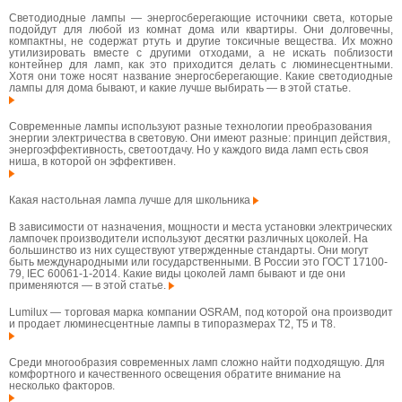
Светодиодные лампы — энергосберегающие источники света, которые
подойдут для любой из комнат дома или квартиры. Они долговечны,
компактны, не содержат ртуть и другие токсичные вещества. Их можно
утилизировать вместе с другими отходами, а не искать поблизости
контейнер для ламп, как это приходится делать с люминесцентными.
Хотя они тоже носят название энергосберегающие. Какие светодиодные
лампы для дома бывают, и какие лучше выбирать — в этой статье.
Современные лампы используют разные технологии преобразования
энергии электричества в световую. Они имеют разные: принцип действия,
энергоэффективность, светоотдачу. Но у каждого вида ламп есть своя
ниша, в которой он эффективен.
Какая настольная лампа лучше для школьника
В зависимости от назначения, мощности и места установки электрических
лампочек производители используют десятки различных цоколей. На
большинство из них существуют утвержденные стандарты. Они могут
быть международными или государственными. В России это ГОСТ 17100-
79, IEC 60061-1-2014. Какие виды цоколей ламп бывают и где они
применяются — в этой статье.
Lumilux — торговая марка компании OSRAM, под которой она производит
и продает люминесцентные лампы в типоразмерах T2, T5 и T8.
Среди многообразия современных ламп сложно найти подходящую. Для
комфортного и качественного освещения обратите внимание на
несколько факторов.