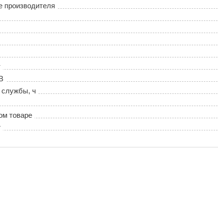
е производителя
т
В
 службы, ч
ом товаре
г