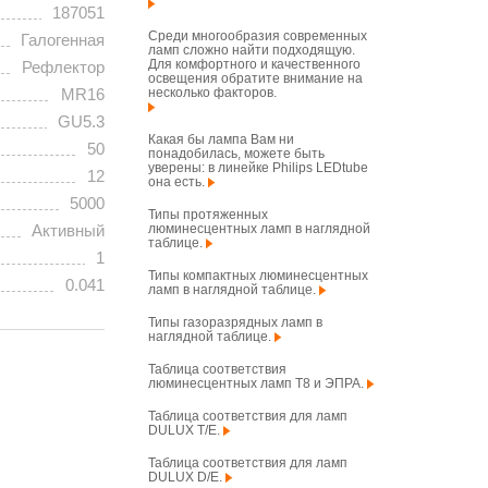
187051
Среди многообразия современных
Галогенная
ламп сложно найти подходящую.
Для комфортного и качественного
Рефлектор
освещения обратите внимание на
несколько факторов.
MR16
GU5.3
Какая бы лампа Вам ни
50
понадобилась, можете быть
уверены: в линейке Philips LEDtube
12
она есть.
5000
Типы протяженных
люминесцентных ламп в наглядной
Активный
таблице.
1
Типы компактных люминесцентных
0.041
ламп в наглядной таблице.
Типы газоразрядных ламп в
наглядной таблице.
Таблица соответствия
люминесцентных ламп T8 и ЭПРА.
Таблица соответствия для ламп
DULUX T/E.
Таблица соответствия для ламп
DULUX D/E.