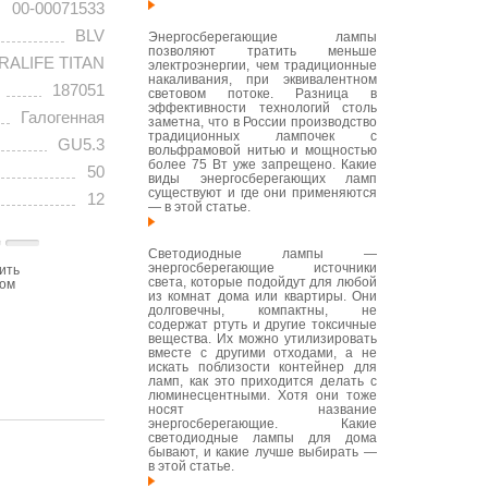
00-00071533
BLV
Энергосберегающие лампы
позволяют тратить меньше
RALIFE TITAN
электроэнергии, чем традиционные
накаливания, при эквивалентном
187051
световом потоке. Разница в
эффективности технологий столь
Галогенная
заметна, что в России производство
традиционных лампочек с
GU5.3
вольфрамовой нитью и мощностью
более 75 Вт уже запрещено. Какие
50
виды энергосберегающих ламп
существуют и где они применяются
12
— в этой статье.
Светодиодные лампы —
энергосберегающие источники
ить
света, которые подойдут для любой
том
из комнат дома или квартиры. Они
долговечны, компактны, не
содержат ртуть и другие токсичные
вещества. Их можно утилизировать
вместе с другими отходами, а не
искать поблизости контейнер для
ламп, как это приходится делать с
люминесцентными. Хотя они тоже
носят название
энергосберегающие. Какие
светодиодные лампы для дома
бывают, и какие лучше выбирать —
в этой статье.