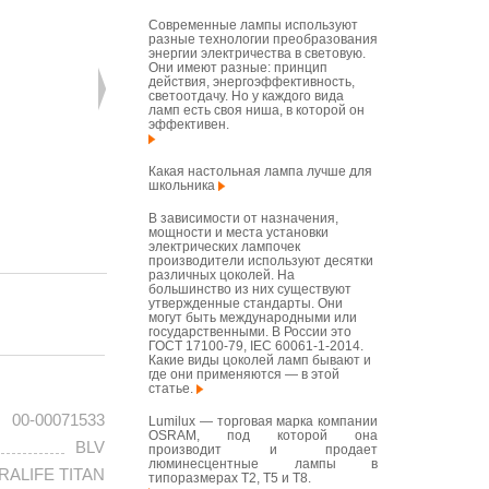
Современные лампы используют
разные технологии преобразования
энергии электричества в световую.
Они имеют разные: принцип
действия, энергоэффективность,
светоотдачу. Но у каждого вида
ламп есть своя ниша, в которой он
эффективен.
Какая настольная лампа лучше для
школьника
В зависимости от назначения,
мощности и места установки
электрических лампочек
производители используют десятки
различных цоколей. На
большинство из них существуют
утвержденные стандарты. Они
могут быть международными или
государственными. В России это
ГОСТ 17100-79, IEC 60061-1-2014.
Какие виды цоколей ламп бывают и
где они применяются — в этой
статье.
00-00071533
Lumilux — торговая марка компании
OSRAM, под которой она
BLV
производит и продает
люминесцентные лампы в
RALIFE TITAN
типоразмерах T2, T5 и T8.