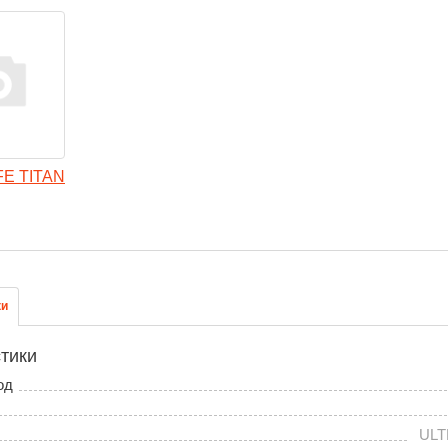
FE TITAN
ки
тики
од
ULT