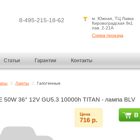
м. Южная, ТЦ Лавка
8-495-215-18-62
Кировоградская 9к1
пав. 2-21A
Схема проезда
Статьи
Гарантии
Контакты
вары
Лампы
Галогенные
 50W 36° 12V GU5.3 10000h TITAN - лампа BLV
Цена
В
716 р.