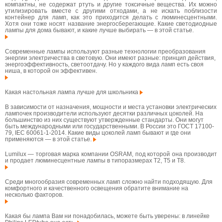
компактны, не содержат ртуть и другие токсичные вещества. Их можно
утилизировать вместе с другими отходами, а не искать поблизости
контейнер для ламп, как это приходится делать с люминесцентными.
Хотя они тоже носят название энергосберегающие. Какие светодиодные
лампы для дома бывают, и какие лучше выбирать — в этой статье.
Современные лампы используют разные технологии преобразования
энергии электричества в световую. Они имеют разные: принцип действия,
энергоэффективность, светоотдачу. Но у каждого вида ламп есть своя
ниша, в которой он эффективен.
Какая настольная лампа лучше для школьника
В зависимости от назначения, мощности и места установки электрических
лампочек производители используют десятки различных цоколей. На
большинство из них существуют утвержденные стандарты. Они могут
быть международными или государственными. В России это ГОСТ 17100-
79, IEC 60061-1-2014. Какие виды цоколей ламп бывают и где они
применяются — в этой статье.
Lumilux — торговая марка компании OSRAM, под которой она производит
и продает люминесцентные лампы в типоразмерах T2, T5 и T8.
Среди многообразия современных ламп сложно найти подходящую. Для
комфортного и качественного освещения обратите внимание на
несколько факторов.
Какая бы лампа Вам ни понадобилась, можете быть уверены: в линейке