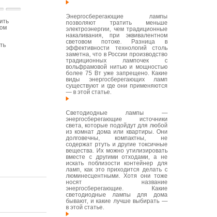
Энергосберегающие лампы
ить
позволяют тратить меньше
том
электроэнергии, чем традиционные
накаливания, при эквивалентном
световом потоке. Разница в
ть
эффективности технологий столь
заметна, что в России производство
традиционных лампочек с
вольфрамовой нитью и мощностью
более 75 Вт уже запрещено. Какие
виды энергосберегающих ламп
существуют и где они применяются
— в этой статье.
Светодиодные лампы —
энергосберегающие источники
света, которые подойдут для любой
из комнат дома или квартиры. Они
долговечны, компактны, не
содержат ртуть и другие токсичные
вещества. Их можно утилизировать
вместе с другими отходами, а не
искать поблизости контейнер для
ламп, как это приходится делать с
люминесцентными. Хотя они тоже
носят название
энергосберегающие. Какие
светодиодные лампы для дома
бывают, и какие лучше выбирать —
в этой статье.