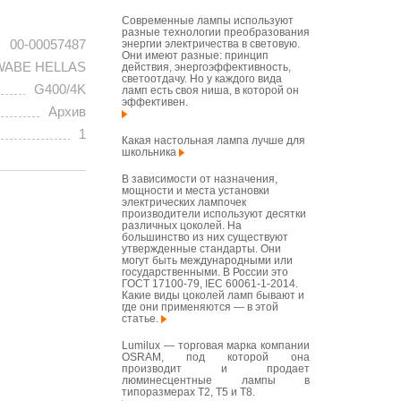
Современные лампы используют
разные технологии преобразования
00-00057487
энергии электричества в световую.
Они имеют разные: принцип
ABE HELLAS
действия, энергоэффективность,
светоотдачу. Но у каждого вида
G400/4K
ламп есть своя ниша, в которой он
эффективен.
Архив
1
Какая настольная лампа лучше для
школьника
В зависимости от назначения,
мощности и места установки
электрических лампочек
производители используют десятки
различных цоколей. На
большинство из них существуют
утвержденные стандарты. Они
могут быть международными или
государственными. В России это
ГОСТ 17100-79, IEC 60061-1-2014.
Какие виды цоколей ламп бывают и
где они применяются — в этой
статье.
Lumilux — торговая марка компании
OSRAM, под которой она
производит и продает
люминесцентные лампы в
типоразмерах T2, T5 и T8.