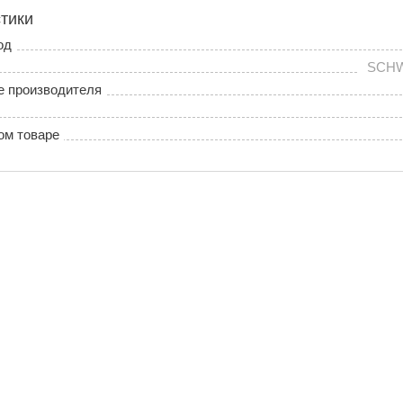
тики
од
SCHW
е производителя
ом товаре