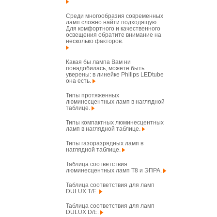
Среди многообразия современных
ламп сложно найти подходящую.
Для комфортного и качественного
освещения обратите внимание на
несколько факторов.
Какая бы лампа Вам ни
понадобилась, можете быть
уверены: в линейке Philips LEDtube
она есть.
Типы протяженных
люминесцентных ламп в наглядной
таблице.
Типы компактных люминесцентных
ламп в наглядной таблице.
Типы газоразрядных ламп в
наглядной таблице.
Таблица соответствия
люминесцентных ламп T8 и ЭПРА.
Таблица соответствия для ламп
DULUX T/E.
Таблица соответствия для ламп
DULUX D/E.