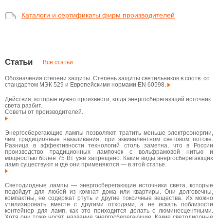
Каталоги и сертификаты фирм производителей
Статьи
Все статьи
Обозначения степени защиты. Степень защиты светильников в соотв. со
стандартом МЭК 529 и Европейскими нормами EN 60598.
Действия, которые нужно произвести, когда энергосберегающий источник
света разбит.
Советы от производителей.
Энергосберегающие лампы позволяют тратить меньше электроэнергии,
чем традиционные накаливания, при эквивалентном световом потоке.
Разница в эффективности технологий столь заметна, что в России
производство традиционных лампочек с вольфрамовой нитью и
мощностью более 75 Вт уже запрещено. Какие виды энергосберегающих
ламп существуют и где они применяются — в этой статье.
Светодиодные лампы — энергосберегающие источники света, которые
подойдут для любой из комнат дома или квартиры. Они долговечны,
компактны, не содержат ртуть и другие токсичные вещества. Их можно
утилизировать вместе с другими отходами, а не искать поблизости
контейнер для ламп, как это приходится делать с люминесцентными.
Хотя они тоже носят название энергосберегающие. Какие светодиодные