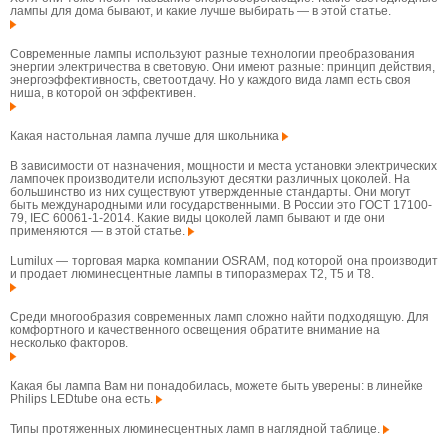
лампы для дома бывают, и какие лучше выбирать — в этой статье.
Современные лампы используют разные технологии преобразования
энергии электричества в световую. Они имеют разные: принцип действия,
энергоэффективность, светоотдачу. Но у каждого вида ламп есть своя
ниша, в которой он эффективен.
Какая настольная лампа лучше для школьника
В зависимости от назначения, мощности и места установки электрических
лампочек производители используют десятки различных цоколей. На
большинство из них существуют утвержденные стандарты. Они могут
быть международными или государственными. В России это ГОСТ 17100-
79, IEC 60061-1-2014. Какие виды цоколей ламп бывают и где они
применяются — в этой статье.
Lumilux — торговая марка компании OSRAM, под которой она производит
и продает люминесцентные лампы в типоразмерах T2, T5 и T8.
Среди многообразия современных ламп сложно найти подходящую. Для
комфортного и качественного освещения обратите внимание на
несколько факторов.
Какая бы лампа Вам ни понадобилась, можете быть уверены: в линейке
Philips LEDtube она есть.
Типы протяженных люминесцентных ламп в наглядной таблице.