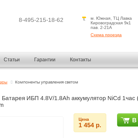
м. Южная, ТЦ Лавка
8-495-215-18-62
Кировоградская 9к1
пав. 2-21A
Схема проезда
Статьи
Гарантии
Контакты
вары
Компоненты управления светом
Батарея ИБП 4.8V/1.8Ah аккумулятор NiCd 1час (l
m
Цена
В
1 454 р.