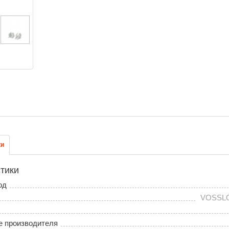
ки
тики
од
VOSSL
е производителя