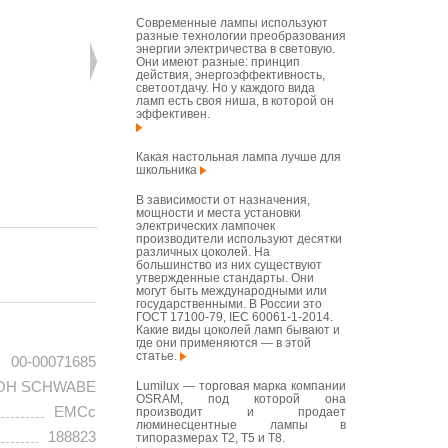
Современные лампы используют
разные технологии преобразования
энергии электричества в световую.
Они имеют разные: принцип
действия, энергоэффективность,
светоотдачу. Но у каждого вида
ламп есть своя ниша, в которой он
эффективен.
Какая настольная лампа лучше для
школьника
В зависимости от назначения,
мощности и места установки
электрических лампочек
производители используют десятки
различных цоколей. На
большинство из них существуют
утвержденные стандарты. Они
могут быть международными или
государственными. В России это
ГОСТ 17100-79, IEC 60061-1-2014.
Какие виды цоколей ламп бывают и
где они применяются — в этой
статье.
00-00071685
OH SCHWABE
Lumilux — торговая марка компании
OSRAM, под которой она
EMCc
производит и продает
люминесцентные лампы в
188823
типоразмерах T2, T5 и T8.