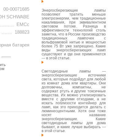
00-00071685
Энергосберегающие лампы
позволяют тратить меньше
OH SCHWABE
электроэнергии, чем традиционные
накаливания, при эквивалентном
EMCc
световом потоке. Разница в
эффективности технологий столь
188823
заметна, что в России производство
традиционных лампочек с
вольфрамовой нитью и мощностью
орная батарея
более 75 Вт уже запрещено. Какие
виды энергосберегающих ламп
существуют и где они применяются
— в этой статье.
ить
том
Светодиодные лампы —
энергосберегающие источники
света, которые подойдут для любой
из комнат дома или квартиры. Они
долговечны, компактны, не
содержат ртуть и другие токсичные
вещества. Их можно утилизировать
вместе с другими отходами, а не
искать поблизости контейнер для
ламп, как это приходится делать с
люминесцентными. Хотя они тоже
носят название
энергосберегающие. Какие
светодиодные лампы для дома
бывают, и какие лучше выбирать —
в этой статье.