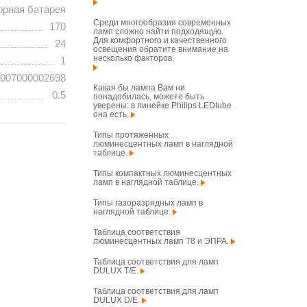
орная батарея
Среди многообразия современных
170
ламп сложно найти подходящую.
Для комфортного и качественного
24
освещения обратите внимание на
несколько факторов.
1
007000002698
Какая бы лампа Вам ни
0.5
понадобилась, можете быть
уверены: в линейке Philips LEDtube
она есть.
Типы протяженных
люминесцентных ламп в наглядной
таблице.
Типы компактных люминесцентных
ламп в наглядной таблице.
Типы газоразрядных ламп в
наглядной таблице.
Таблица соответствия
люминесцентных ламп T8 и ЭПРА.
Таблица соответствия для ламп
DULUX T/E.
Таблица соответствия для ламп
DULUX D/E.