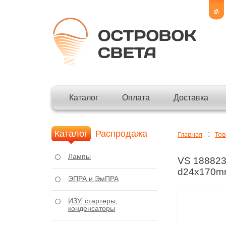
Каталог
Оплата
Доставка
Каталог
Распродажа
Главная
То
Лампы
VS 188823 
d24x170m
ЭПРА и ЭмПРА
ИЗУ, стартеры,
конденсаторы