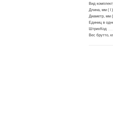
Вид комплек
Длина, мм ( l )
Диаметр, мм (
Единиц в одн
ШтрихКод
Вес брутто, к