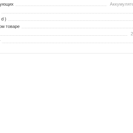
тующих
Аккумулят
 d )
ом товаре
2
г