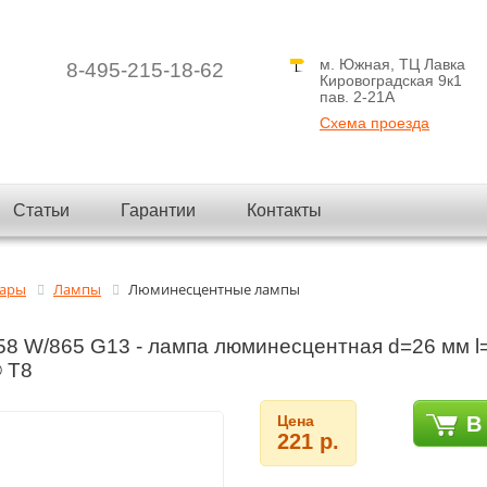
м. Южная, ТЦ Лавка
8-495-215-18-62
Кировоградская 9к1
пав. 2-21A
Схема проезда
Статьи
Гарантии
Контакты
вары
Лампы
Люминесцентные лампы
8 W/865 G13 - лампа люминесцентная d=26 мм l
 T8
Цена
В
221 р.