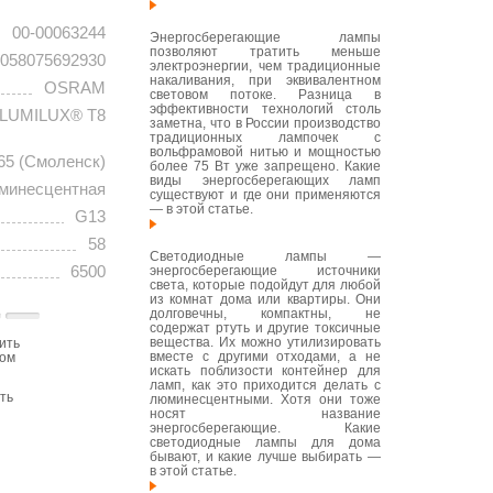
00-00063244
Энергосберегающие лампы
позволяют тратить меньше
058075692930
электроэнергии, чем традиционные
накаливания, при эквивалентном
OSRAM
световом потоке. Разница в
эффективности технологий столь
LUMILUX® T8
заметна, что в России производство
традиционных лампочек с
вольфрамовой нитью и мощностью
65 (Смоленск)
более 75 Вт уже запрещено. Какие
виды энергосберегающих ламп
минесцентная
существуют и где они применяются
— в этой статье.
G13
58
Светодиодные лампы —
6500
энергосберегающие источники
света, которые подойдут для любой
из комнат дома или квартиры. Они
долговечны, компактны, не
содержат ртуть и другие токсичные
вещества. Их можно утилизировать
ить
вместе с другими отходами, а не
том
искать поблизости контейнер для
ламп, как это приходится делать с
ть
люминесцентными. Хотя они тоже
носят название
энергосберегающие. Какие
светодиодные лампы для дома
бывают, и какие лучше выбирать —
в этой статье.