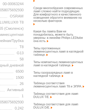
00-00063244
Среди многообразия современных
058075692930
ламп сложно найти подходящую.
Для комфортного и качественного
OSRAM
освещения обратите внимание на
несколько факторов.
LUMILUX® T8
65 (Смоленск)
Какая бы лампа Вам ни
минесцентная
понадобилась, можете быть
уверены: в линейке Philips LEDtube
нейная/Трубка
она есть.
T8
Типы протяженных
люминесцентных ламп в наглядной
G13
таблице.
58
Типы компактных люминесцентных
дный дневной
ламп в наглядной таблице.
6500
Типы газоразрядных ламп в
наглядной таблице.
1500
Таблица соответствия
26
люминесцентных ламп T8 и ЭПРА.
Активный
Таблица соответствия для ламп
1
DULUX T/E.
058075692930
Таблица соответствия для ламп
DULUX D/E.
0.242