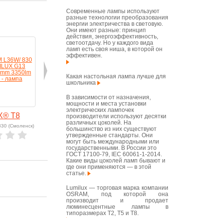
Современные лампы используют
разные технологии преобразования
энергии электричества в световую.
Они имеют разные: принцип
действия, энергоэффективность,
светоотдачу. Но у каждого вида
ламп есть своя ниша, в которой он
эффективен.
Какая настольная лампа лучше для
школьника
В зависимости от назначения,
мощности и места установки
электрических лампочек
X® T8
LUMILUX® T8
LUMILUX® T8
LUMIL
производители используют десятки
различных цоколей. На
830 (Смоленск)
Арт: L 36 W/840
Арт: L 36 W/830
Арт: L 30 
большинство из них существуют
утвержденные стандарты. Они
могут быть международными или
в корзину
(нет на складе)
в корзину
государственными. В России это
ГОСТ 17100-79, IEC 60061-1-2014.
Какие виды цоколей ламп бывают и
где они применяются — в этой
статье.
Lumilux — торговая марка компании
OSRAM, под которой она
производит и продает
люминесцентные лампы в
типоразмерах T2, T5 и T8.