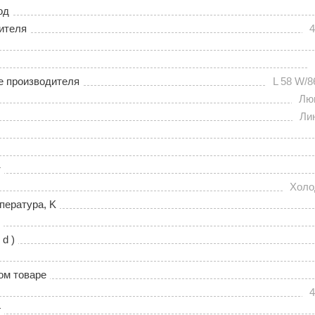
од
ителя
4
е производителя
L 58 W/8
Лю
Ли
т
Холо
пература, K
 d )
ом товаре
4
г