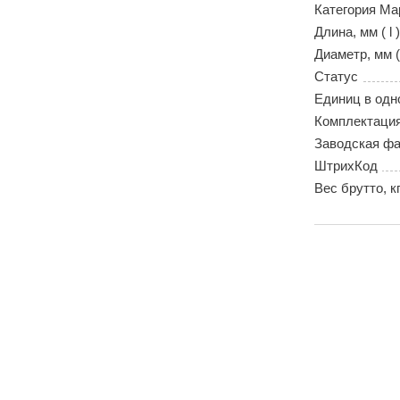
Категория Ма
Длина, мм ( l )
Диаметр, мм (
Статус
Единиц в одн
Комплектаци
Заводская фа
ШтрихКод
Вес брутто, к