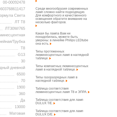
00-00092478
4603768611417
Среди многообразия современных
ламп сложно найти подходящую.
ормула Света
Для комфортного и качественного
освещения обратите внимание на
ЛТ T8
несколько факторов.
ЛТ30W/765
Какая бы лампа Вам ни
минесцентная
понадобилась, можете быть
уверены: в линейке Philips LEDtube
нейная/Трубка
она есть.
T8
Типы протяженных
G13
люминесцентных ламп в наглядной
таблице.
30
Типы компактных люминесцентных
дный дневной
ламп в наглядной таблице.
6500
Типы газоразрядных ламп в
70
наглядной таблице.
1900
Таблица соответствия
люминесцентных ламп T8 и ЭПРА.
360
Таблица соответствия для ламп
Да
DULUX T/E.
13000
Таблица соответствия для ламп
Матовая
DULUX D/E.