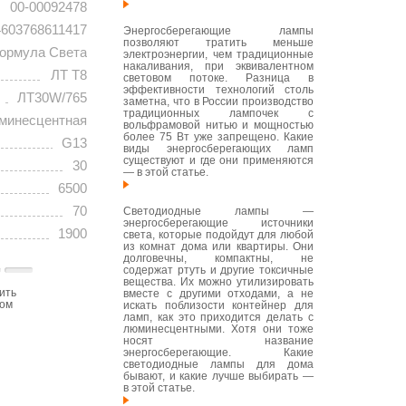
00-00092478
4603768611417
Энергосберегающие лампы
позволяют тратить меньше
ормула Света
электроэнергии, чем традиционные
накаливания, при эквивалентном
ЛТ T8
световом потоке. Разница в
эффективности технологий столь
ЛТ30W/765
заметна, что в России производство
традиционных лампочек с
минесцентная
вольфрамовой нитью и мощностью
более 75 Вт уже запрещено. Какие
G13
виды энергосберегающих ламп
существуют и где они применяются
30
— в этой статье.
6500
70
Светодиодные лампы —
энергосберегающие источники
1900
света, которые подойдут для любой
из комнат дома или квартиры. Они
долговечны, компактны, не
содержат ртуть и другие токсичные
вещества. Их можно утилизировать
ить
вместе с другими отходами, а не
том
искать поблизости контейнер для
ламп, как это приходится делать с
люминесцентными. Хотя они тоже
носят название
энергосберегающие. Какие
светодиодные лампы для дома
бывают, и какие лучше выбирать —
в этой статье.