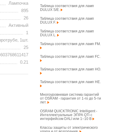
Лампочка
Таблица соответствия для ламп
DULUX S/E.
895
26
Таблица соответствия для ламп
DULUX F.
Активный
Таблица соответствия для ламп
1
DULUX L.
ротрубе, 1шт.
Таблица соответствия для ламп FM.
25
4603768611417
Таблица соответствия для ламп FC.
0.21
Таблица соответствия для ламп HO.
Таблица соответствия для ламп HE.
Многоуровневая система гарантий
от OSRAM - гарантия от 1-го до 5-ти
лет.
OSRAM QUICKTRONIC Intelligent -
Интеллектуальные ЭПРА QTi с
интерфейсом DALI или 1–10 В
Классы защиты от электрического
удара и от возгорания.