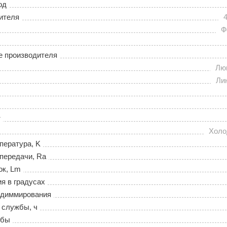
од
ителя
Ф
е производителя
Лю
Ли
т
Холо
пература, K
передачи, Ra
ок, Lm
ия в градусах
 диммирования
 службы, ч
лбы