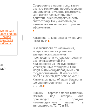
Современные лампы используют
разные технологии преобразования
энергии электричества в световую.
Они имеют разные: принцип
действия, энергоэффективность,
светоотдачу. Но у каждого вида
ламп есть своя ниша, в которой он
эффективен.
Какая настольная лампа лучше для
школьника
В зависимости от назначения,
мощности и места установки
электрических лампочек
производители используют десятки
ЛТ T8
ЛТ T8
ЛТ T8
различных цоколей. На
большинство из них существуют
640
Арт: ЛТ18W/765
Арт: ЛТ15W/765
Арт: ЛТ15
утвержденные стандарты. Они
аде)
в корзину
в корзину
в корзину
могут быть международными или
государственными. В России это
ГОСТ 17100-79, IEC 60061-1-2014.
Какие виды цоколей ламп бывают и
где они применяются — в этой
статье.
Lumilux — торговая марка компании
OSRAM, под которой она
производит и продает
люминесцентные лампы в
типоразмерах T2, T5 и T8.