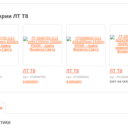
ерии ЛТ T8
ЛТ T8
ЛТ T8
ЛТ T8
65
Арт: ЛТ36W/765
Арт: ЛТ30W/640
Арт: ЛТ18W/
в корзину
в корзину
(нет на скл
ки
тики