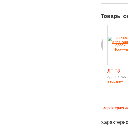
Товары с
ЛТ T8
Арт: ЛТ58W/7
в корзину
Характеристи
Характерис