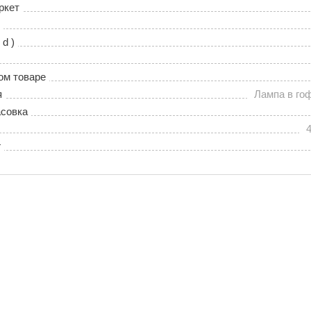
ркет
 d )
ом товаре
я
Лампа в гоф
совка
г