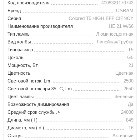
Код производителя
4008321170743
Бренд
OSRAM
Серия
Colored T5 HIGH EFFICIENCY
Наименование производителя
HE 21 W/66
Тип лампы
Люминесцентная
Вид колбы
Линейная/Трубка
Типоразмер
T5
Цоколь
G5
Мощность, Вт
21
Цветность
Цветная
Световой поток, Lm
2500
Световой поток при 35 °С, Lm
2650
Цвет лампы
Зеленый
Возможность диммирования
Да
Средний срок службы, ч
24000
Длина, мм ( l )
849
Диаметр, мм ( d )
16
Статус
Активный