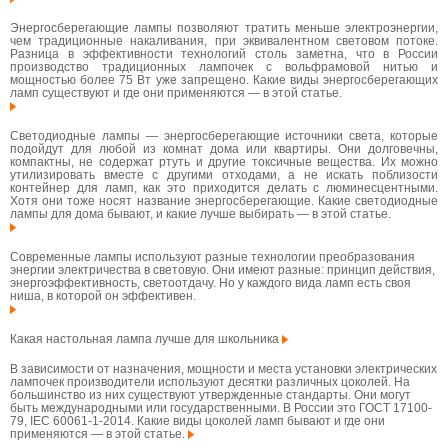
Энергосберегающие лампы позволяют тратить меньше электроэнергии,
чем традиционные накаливания, при эквивалентном световом потоке.
Разница в эффективности технологий столь заметна, что в России
производство традиционных лампочек с вольфрамовой нитью и
мощностью более 75 Вт уже запрещено. Какие виды энергосберегающих
ламп существуют и где они применяются — в этой статье.
Светодиодные лампы — энергосберегающие источники света, которые
подойдут для любой из комнат дома или квартиры. Они долговечны,
компактны, не содержат ртуть и другие токсичные вещества. Их можно
утилизировать вместе с другими отходами, а не искать поблизости
контейнер для ламп, как это приходится делать с люминесцентными.
Хотя они тоже носят название энергосберегающие. Какие светодиодные
лампы для дома бывают, и какие лучше выбирать — в этой статье.
Современные лампы используют разные технологии преобразования
энергии электричества в световую. Они имеют разные: принцип действия,
энергоэффективность, светоотдачу. Но у каждого вида ламп есть своя
ниша, в которой он эффективен.
Какая настольная лампа лучше для школьника
В зависимости от назначения, мощности и места установки электрических
лампочек производители используют десятки различных цоколей. На
большинство из них существуют утвержденные стандарты. Они могут
быть международными или государственными. В России это ГОСТ 17100-
79, IEC 60061-1-2014. Какие виды цоколей ламп бывают и где они
применяются — в этой статье.