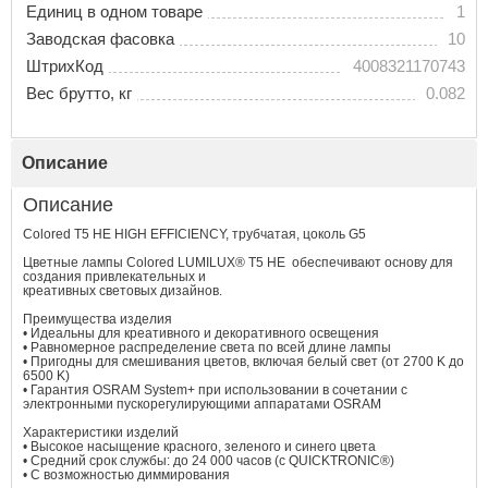
Единиц в одном товаре
1
Заводская фасовка
10
ШтрихКод
4008321170743
Вес брутто, кг
0.082
Описание
Описание
Colored T5 HE HIGH EFFICIENCY, трубчатая, цоколь G5
Цветные лампы Colored LUMILUX® T5 HE обеспечивают основу для
создания привлекательных и
креативных световых дизайнов.
Преимущества изделия
• Идеальны для креативного и декоративного освещения
• Равномерное распределение света по всей длине лампы
• Пригодны для смешивания цветов, включая белый свет (от 2700 K до
6500 K)
• Гарантия OSRAM System+ при использовании в сочетании с
электронными пускорегулирующими аппаратами OSRAM
Характеристики изделий
• Высокое насыщение красного, зеленого и синего цвета
• Средний срок службы: до 24 000 часов (с QUICKTRONIC®)
• С возможностью диммирования