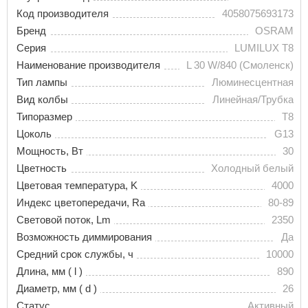
Код производителя
4058075693173
Бренд
OSRAM
Серия
LUMILUX T8
Наименование производителя
L 30 W/840 (Смоленск)
Тип лампы
Люминесцентная
Вид колбы
Линейная/Трубка
Типоразмер
T8
Цоколь
G13
Мощность, Вт
30
Цветность
Холодный белый
Цветовая температура, K
4000
Индекс цветопередачи, Ra
80-89
Световой поток, Lm
2350
Возможность диммирования
Да
Средний срок службы, ч
10000
Длина, мм ( l )
890
Диаметр, мм ( d )
26
Статус
Активный