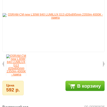
Цена
В корзину
592 р.
Внутренний код
00-00090606