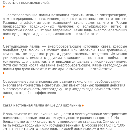
Советы от производителей.
Энергосберегающие лампы позволяют тратить меньше электроэнергии,
чем традиционные накаливания, при эквивалентном световом потоке.
Разница в эффективности технологий столь заметна, что в России
производство традиционных лампочек с вольфрамовой нитью и
мощностью более 75 Вт уже запрещено. Какие виды энергосберегающих
ламп существуют и где они применяются — в этой статье.
Светодиодные лампы — энергосберегающие источники света, которые
подойдут для любой из комнат дома или квартиры. Они долговечны,
компактны, не содержат ртуть и другие токсичные вещества. Их можно
утилизировать вместе с другими отходами, а не искать поблизости
контейнер для ламп, как это приходится делать с люминесцентными.
Хотя они тоже носят название энергосберегающие. Какие светодиодные
лампы для дома бывают, и какие лучше выбирать — в этой статье.
Современные лампы используют разные технологии преобразования
энергии электричества в световую. Они имеют разные: принцип действия,
энергоэффективность, светоотдачу. Но у каждого вида ламп есть своя
ниша, в которой он эффективен.
Какая настольная лампа лучше для школьника
В зависимости от назначения, мощности и места установки электрических
лампочек производители используют десятки различных цоколей. На
большинство из них существуют утвержденные стандарты. Они могут
быть международными или государственными. В России это ГОСТ 17100-
79, IEC 60061-1-2014. Какие виды цоколей ламп бывают и где они