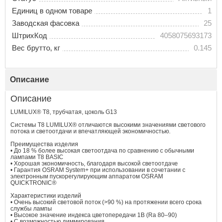
Единиц в одном товаре
1
Заводская фасовка
25
ШтрихКод
4058075693173
Вес брутто, кг
0.145
Описание
Описание
LUMILUX® T8, трубчатая, цоколь G13
Системы T8 LUMILUX® отличаются высокими значениями светового
потока и светоотдачи и впечатляющей экономичностью.
Преимущества изделия
• До 18 % более высокая светоотдача по сравнению с обычными
лампами T8 BASIC
• Хорошая экономичность, благодаря высокой светоотдаче
• Гарантия OSRAM System+ при использовании в сочетании с
электронным пускорегулирующим аппаратом OSRAM
QUICKTRONIC®
Характеристики изделий
• Очень высокий световой поток (>90 %) на протяжении всего срока
службы лампы
• Высокое значение индекса цветопередачи 1B (Ra 80–90)
• С возможностью диммирования