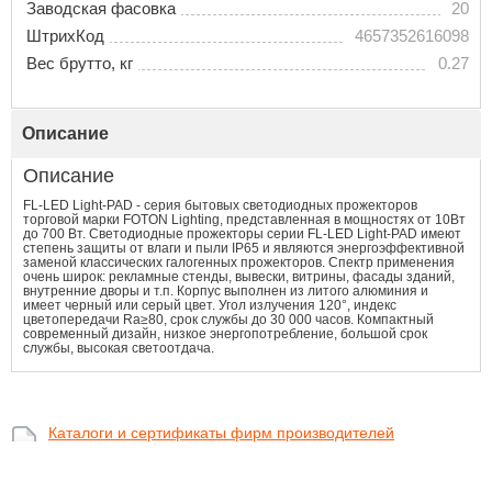
Заводская фасовка
20
ШтрихКод
4657352616098
Вес брутто, кг
0.27
Описание
Описание
FL-LED Light-PAD - серия бытовых светодиодных прожекторов
торговой марки FOTON Lighting, представленная в мощностях от 10Вт
до 700 Вт. Светодиодные прожекторы серии FL-LED Light-PAD имеют
степень защиты от влаги и пыли IP65 и являются энергоэффективной
заменой классических галогенных прожекторов. Спектр применения
очень широк: рекламные стенды, вывески, витрины, фасады зданий,
внутренние дворы и т.п. Корпус выполнен из литого алюминия и
имеет черный или серый цвет. Угол излучения 120°, индекс
цветопередачи Ra≥80, срок службы до 30 000 часов. Компактный
современный дизайн, низкое энергопотребление, большой срок
службы, высокая светоотдача.
Каталоги и сертификаты фирм производителей