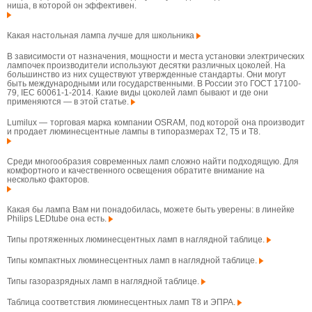
ниша, в которой он эффективен.
Какая настольная лампа лучше для школьника
В зависимости от назначения, мощности и места установки электрических
лампочек производители используют десятки различных цоколей. На
большинство из них существуют утвержденные стандарты. Они могут
быть международными или государственными. В России это ГОСТ 17100-
79, IEC 60061-1-2014. Какие виды цоколей ламп бывают и где они
применяются — в этой статье.
Lumilux — торговая марка компании OSRAM, под которой она производит
и продает люминесцентные лампы в типоразмерах T2, T5 и T8.
Среди многообразия современных ламп сложно найти подходящую. Для
комфортного и качественного освещения обратите внимание на
несколько факторов.
Какая бы лампа Вам ни понадобилась, можете быть уверены: в линейке
Philips LEDtube она есть.
Типы протяженных люминесцентных ламп в наглядной таблице.
Типы компактных люминесцентных ламп в наглядной таблице.
Типы газоразрядных ламп в наглядной таблице.
Таблица соответствия люминесцентных ламп T8 и ЭПРА.