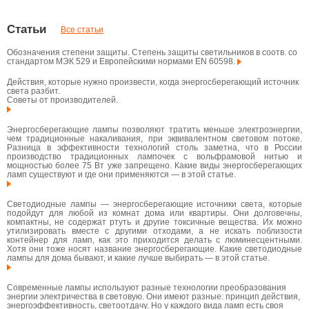
Статьи
Все статьи
Обозначения степени защиты. Степень защиты светильников в соотв. со
стандартом МЭК 529 и Европейскими нормами EN 60598.
Действия, которые нужно произвести, когда энергосберегающий источник
света разбит.
Советы от производителей.
Энергосберегающие лампы позволяют тратить меньше электроэнергии,
чем традиционные накаливания, при эквивалентном световом потоке.
Разница в эффективности технологий столь заметна, что в России
производство традиционных лампочек с вольфрамовой нитью и
мощностью более 75 Вт уже запрещено. Какие виды энергосберегающих
ламп существуют и где они применяются — в этой статье.
Светодиодные лампы — энергосберегающие источники света, которые
подойдут для любой из комнат дома или квартиры. Они долговечны,
компактны, не содержат ртуть и другие токсичные вещества. Их можно
утилизировать вместе с другими отходами, а не искать поблизости
контейнер для ламп, как это приходится делать с люминесцентными.
Хотя они тоже носят название энергосберегающие. Какие светодиодные
лампы для дома бывают, и какие лучше выбирать — в этой статье.
Современные лампы используют разные технологии преобразования
энергии электричества в световую. Они имеют разные: принцип действия,
энергоэффективность, светоотдачу. Но у каждого вида ламп есть своя