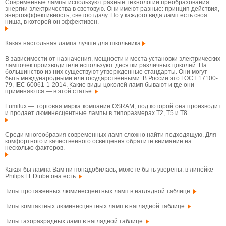
Современные лампы используют разные технологии преобразования
энергии электричества в световую. Они имеют разные: принцип действия,
энергоэффективность, светоотдачу. Но у каждого вида ламп есть своя
ниша, в которой он эффективен.
Какая настольная лампа лучше для школьника
В зависимости от назначения, мощности и места установки электрических
лампочек производители используют десятки различных цоколей. На
большинство из них существуют утвержденные стандарты. Они могут
быть международными или государственными. В России это ГОСТ 17100-
79, IEC 60061-1-2014. Какие виды цоколей ламп бывают и где они
применяются — в этой статье.
Lumilux — торговая марка компании OSRAM, под которой она производит
и продает люминесцентные лампы в типоразмерах T2, T5 и T8.
Среди многообразия современных ламп сложно найти подходящую. Для
комфортного и качественного освещения обратите внимание на
несколько факторов.
Какая бы лампа Вам ни понадобилась, можете быть уверены: в линейке
Philips LEDtube она есть.
Типы протяженных люминесцентных ламп в наглядной таблице.
Типы компактных люминесцентных ламп в наглядной таблице.
Типы газоразрядных ламп в наглядной таблице.