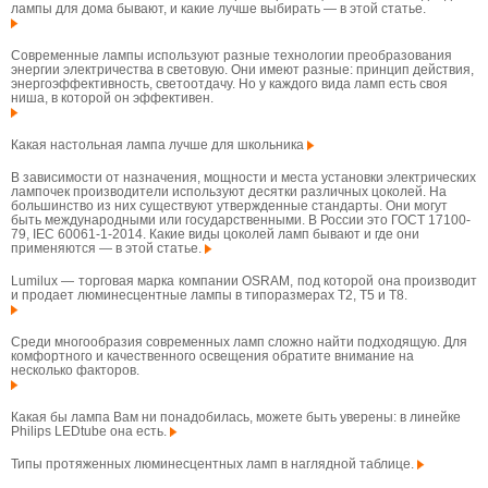
лампы для дома бывают, и какие лучше выбирать — в этой статье.
Современные лампы используют разные технологии преобразования
энергии электричества в световую. Они имеют разные: принцип действия,
энергоэффективность, светоотдачу. Но у каждого вида ламп есть своя
ниша, в которой он эффективен.
Какая настольная лампа лучше для школьника
В зависимости от назначения, мощности и места установки электрических
лампочек производители используют десятки различных цоколей. На
большинство из них существуют утвержденные стандарты. Они могут
быть международными или государственными. В России это ГОСТ 17100-
79, IEC 60061-1-2014. Какие виды цоколей ламп бывают и где они
применяются — в этой статье.
Lumilux — торговая марка компании OSRAM, под которой она производит
и продает люминесцентные лампы в типоразмерах T2, T5 и T8.
Среди многообразия современных ламп сложно найти подходящую. Для
комфортного и качественного освещения обратите внимание на
несколько факторов.
Какая бы лампа Вам ни понадобилась, можете быть уверены: в линейке
Philips LEDtube она есть.
Типы протяженных люминесцентных ламп в наглядной таблице.