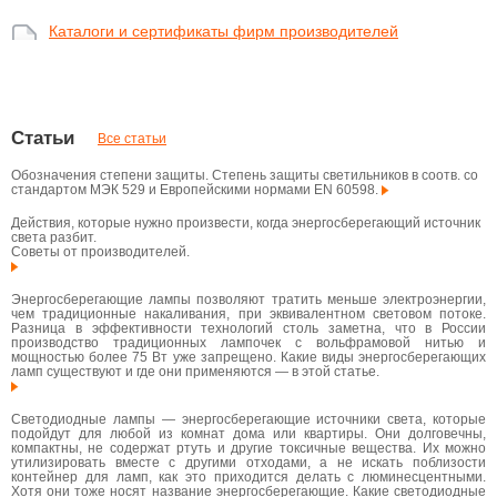
Каталоги и сертификаты фирм производителей
Статьи
Все статьи
Обозначения степени защиты. Степень защиты светильников в соотв. со
стандартом МЭК 529 и Европейскими нормами EN 60598.
Действия, которые нужно произвести, когда энергосберегающий источник
света разбит.
Советы от производителей.
Энергосберегающие лампы позволяют тратить меньше электроэнергии,
чем традиционные накаливания, при эквивалентном световом потоке.
Разница в эффективности технологий столь заметна, что в России
производство традиционных лампочек с вольфрамовой нитью и
мощностью более 75 Вт уже запрещено. Какие виды энергосберегающих
ламп существуют и где они применяются — в этой статье.
Светодиодные лампы — энергосберегающие источники света, которые
подойдут для любой из комнат дома или квартиры. Они долговечны,
компактны, не содержат ртуть и другие токсичные вещества. Их можно
утилизировать вместе с другими отходами, а не искать поблизости
контейнер для ламп, как это приходится делать с люминесцентными.
Хотя они тоже носят название энергосберегающие. Какие светодиодные