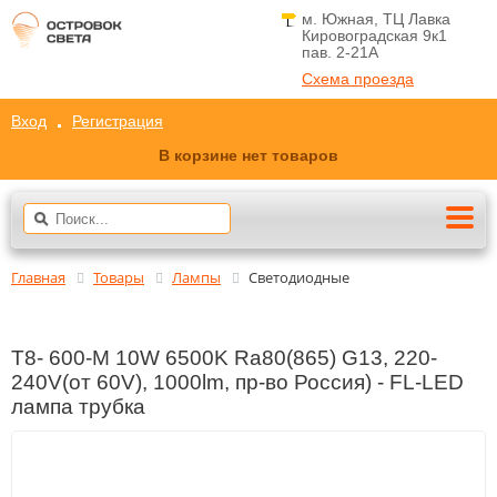
м. Южная, ТЦ Лавка
Кировоградская 9к1
пав. 2-21A
Схема проезда
Вход
Регистрация
В корзине нет товаров
Главная
Товары
Лампы
Светодиодные
T8- 600-М 10W 6500K Ra80(865) G13, 220-
240V(от 60V), 1000lm, пр-во Россия) - FL-LED
лампа трубка