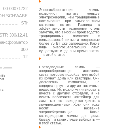
00-00071722
Энергосберегающие лампы
позволяют тратить меньше
OH SCHWABE
электроэнергии, чем традиционные
накаливания, при эквивалентном
STr
световом потоке. Разница в
эффективности технологий столь
заметна, что в России производство
STR 300/12.41
традиционных лампочек с
вольфрамовой нитью и мощностью
рансформатор
более 75 Вт уже запрещено. Какие
виды энергосберегающих ламп
300
существуют и где они применяются
— в этой статье.
12
Светодиодные лампы —
энергосберегающие источники
света, которые подойдут для любой
ить
из комнат дома или квартиры. Они
том
долговечны, компактны, не
содержат ртуть и другие токсичные
вещества. Их можно утилизировать
ть
вместе с другими отходами, а не
искать поблизости контейнер для
ламп, как это приходится делать с
люминесцентными. Хотя они тоже
носят название
энергосберегающие. Какие
светодиодные лампы для дома
бывают, и какие лучше выбирать —
в этой статье.