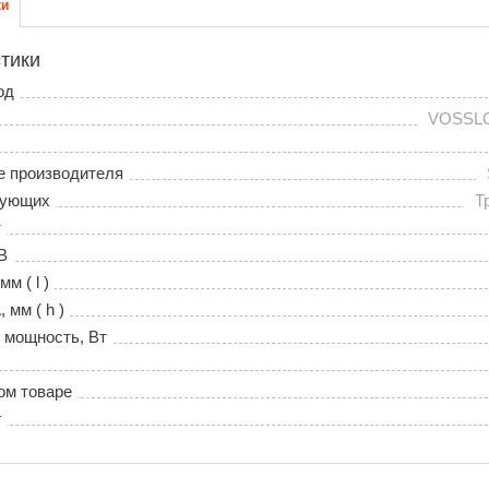
ки
тики
од
VOSSL
е производителя
тующих
Т
т
В
м ( l )
мм ( h )
 мощность, Вт
ом товаре
г