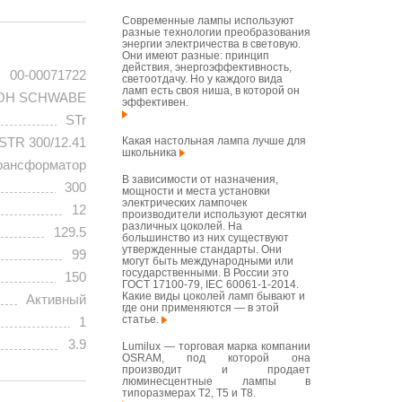
Современные лампы используют
разные технологии преобразования
энергии электричества в световую.
Они имеют разные: принцип
действия, энергоэффективность,
00-00071722
светоотдачу. Но у каждого вида
ламп есть своя ниша, в которой он
OH SCHWABE
эффективен.
STr
Какая настольная лампа лучше для
STR 300/12.41
школьника
рансформатор
В зависимости от назначения,
300
мощности и места установки
электрических лампочек
12
производители используют десятки
различных цоколей. На
129.5
большинство из них существуют
утвержденные стандарты. Они
99
могут быть международными или
государственными. В России это
150
ГОСТ 17100-79, IEC 60061-1-2014.
Какие виды цоколей ламп бывают и
Активный
где они применяются — в этой
статье.
1
3.9
Lumilux — торговая марка компании
OSRAM, под которой она
производит и продает
люминесцентные лампы в
типоразмерах T2, T5 и T8.