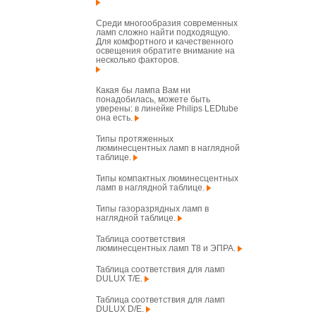
Среди многообразия современных
ламп сложно найти подходящую.
Для комфортного и качественного
освещения обратите внимание на
несколько факторов.
Какая бы лампа Вам ни
понадобилась, можете быть
уверены: в линейке Philips LEDtube
она есть.
Типы протяженных
люминесцентных ламп в наглядной
таблице.
Типы компактных люминесцентных
ламп в наглядной таблице.
Типы газоразрядных ламп в
наглядной таблице.
Таблица соответствия
люминесцентных ламп T8 и ЭПРА.
Таблица соответствия для ламп
DULUX T/E.
Таблица соответствия для ламп
DULUX D/E.