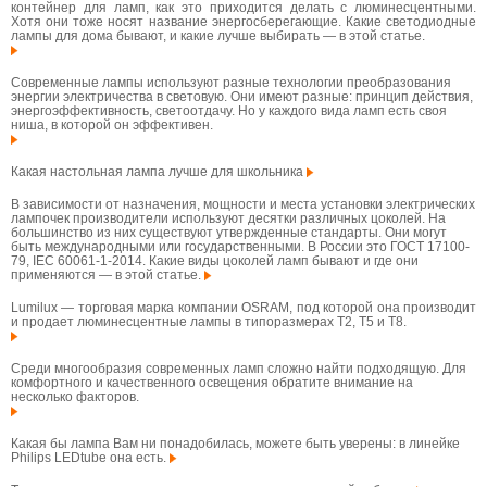
контейнер для ламп, как это приходится делать с люминесцентными.
Хотя они тоже носят название энергосберегающие. Какие светодиодные
лампы для дома бывают, и какие лучше выбирать — в этой статье.
Современные лампы используют разные технологии преобразования
энергии электричества в световую. Они имеют разные: принцип действия,
энергоэффективность, светоотдачу. Но у каждого вида ламп есть своя
ниша, в которой он эффективен.
Какая настольная лампа лучше для школьника
В зависимости от назначения, мощности и места установки электрических
лампочек производители используют десятки различных цоколей. На
большинство из них существуют утвержденные стандарты. Они могут
быть международными или государственными. В России это ГОСТ 17100-
79, IEC 60061-1-2014. Какие виды цоколей ламп бывают и где они
применяются — в этой статье.
Lumilux — торговая марка компании OSRAM, под которой она производит
и продает люминесцентные лампы в типоразмерах T2, T5 и T8.
Среди многообразия современных ламп сложно найти подходящую. Для
комфортного и качественного освещения обратите внимание на
несколько факторов.
Какая бы лампа Вам ни понадобилась, можете быть уверены: в линейке
Philips LEDtube она есть.