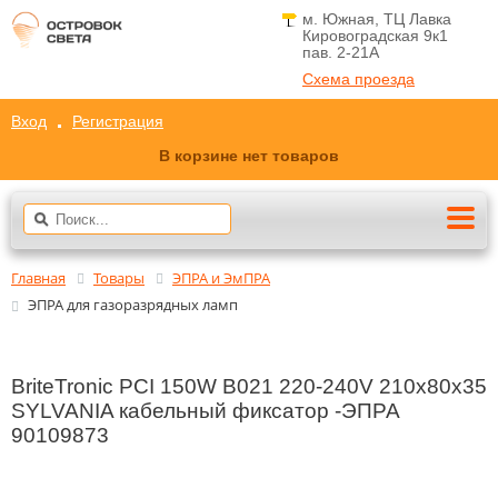
м. Южная, ТЦ Лавка
Кировоградская 9к1
пав. 2-21A
Схема проезда
Вход
Регистрация
В корзине нет товаров
Главная
Товары
ЭПРА и ЭмПРА
ЭПРА для газоразрядных ламп
BriteTronic PCI 150W B021 220-240V 210x80x35
SYLVANIA кабельный фиксатор -ЭПРА
90109873