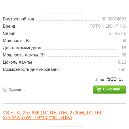
Внутренний код
00-00074693
Бренд
FOTON LIGHTING
Серия
ЭПРА FL
Мощность, Вт
58
Для лампы/модуля
T8
Мощность лампы, Вт
58
Цоколь лампы
G13
Возможность диммирования
Нет
500 р.
Цена:
В корзину
Сравнить
VS ELXc 257.836 (TC-DEL/TEL 2x26W, TC-TEL
2x32/42/57W) 158*102*38- ЭПРА