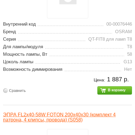
Внутренний код
00-00076446
Бренд
OSRAM
Серия
QT-FIT8 для ламп T8
Для лампы/модуля
T8
Мощность лампы, Вт
58
Цоколь лампы
G13
Возможность диммирования
Нет
1 887 р.
Цена:
В корзину
Сравнить
ЭПРА FL2х40-58W FOTON 200х40х30 (комплект 4
патрона, 4 клипсы, провода) (S058)