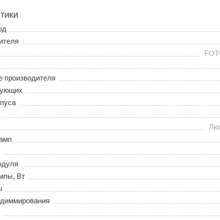
тики
од
ителя
FOT
е производителя
тующих
пуса
Лю
амп
т
одуля
мпы, Вт
ы
 диммирования