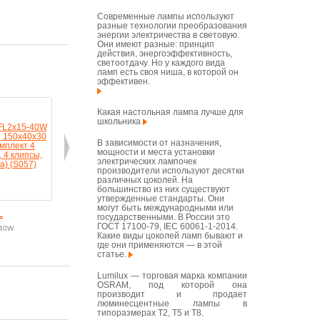
Современные лампы используют
разные технологии преобразования
энергии электричества в световую.
Они имеют разные: принцип
действия, энергоэффективность,
светоотдачу. Но у каждого вида
ламп есть своя ниша, в которой он
эффективен.
Какая настольная лампа лучше для
школьника
В зависимости от назначения,
мощности и места установки
электрических лампочек
производители используют десятки
различных цоколей. На
большинство из них существуют
утвержденные стандарты. Они
могут быть международными или
L
ЭПРА FL
ЭПРА FL
ЭПРА 
государственными. В России это
ГОСТ 17100-79, IEC 60061-1-2014.
-40W
Арт: FL4х18W
Арт: FL2х36W
Арт: FL2х3
Какие виды цоколей ламп бывают и
в корзину
в корзину
в корзину
где они применяются — в этой
статье.
Lumilux — торговая марка компании
OSRAM, под которой она
производит и продает
люминесцентные лампы в
типоразмерах T2, T5 и T8.