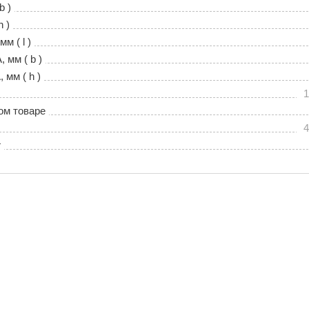
b )
h )
м ( l )
 мм ( b )
мм ( h )
1
ом товаре
4
г