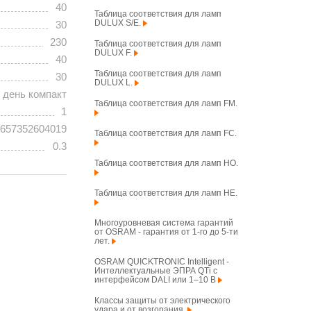
40
Таблица соответствия для ламп
DULUX S/E.
30
230
Таблица соответствия для ламп
DULUX F.
40
Таблица соответствия для ламп
30
DULUX L.
 день компакт
Таблица соответствия для ламп FM.
1
657352604019
Таблица соответствия для ламп FC.
0.3
Таблица соответствия для ламп HO.
Таблица соответствия для ламп HE.
Многоуровневая система гарантий
от OSRAM - гарантия от 1-го до 5-ти
лет.
OSRAM QUICKTRONIC Intelligent -
Интеллектуальные ЭПРА QTi с
интерфейсом DALI или 1–10 В
Классы защиты от электрического
удара и от возгорания.