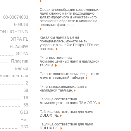
Среди многообразия современных
ламп сложно найти подходящую.
00-00074693
Для комфортного и качественного
освещения обратите внимание на
604019
несколько факторов.
ON LIGHTING
Какая бы лампа Вам ни
ЭПРА FL
понадобилась, можете быть
уверены: в линейке Philips LEDtube
FL2х58W
она есть.
ЭПРА
Типы протяженных
Пластик
люминесцентных ламп в наглядной
таблице.
Белый
Типы компактных люминесцентных
минесцентная
ламп в наглядной таблице.
2
Типы газоразрядных ламп в
58
наглядной таблице.
T8
Таблица соответствия
люминесцентных ламп T8 и ЭПРА.
58
Таблица соответствия для ламп
G13
DULUX T/E.
Нет
Таблица соответствия для ламп
230
DULUX D/E.