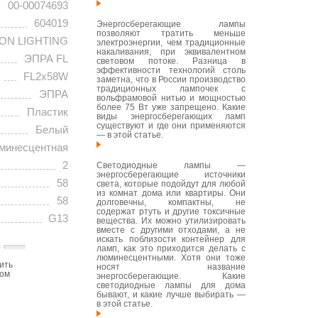
00-00074693
604019
Энергосберегающие лампы
позволяют тратить меньше
ON LIGHTING
электроэнергии, чем традиционные
накаливания, при эквивалентном
ЭПРА FL
световом потоке. Разница в
эффективности технологий столь
FL2х58W
заметна, что в России производство
традиционных лампочек с
ЭПРА
вольфрамовой нитью и мощностью
более 75 Вт уже запрещено. Какие
Пластик
виды энергосберегающих ламп
существуют и где они применяются
Белый
— в этой статье.
минесцентная
2
Светодиодные лампы —
энергосберегающие источники
58
света, которые подойдут для любой
из комнат дома или квартиры. Они
58
долговечны, компактны, не
содержат ртуть и другие токсичные
G13
вещества. Их можно утилизировать
вместе с другими отходами, а не
искать поблизости контейнер для
ламп, как это приходится делать с
люминесцентными. Хотя они тоже
ить
носят название
том
энергосберегающие. Какие
светодиодные лампы для дома
бывают, и какие лучше выбирать —
в этой статье.