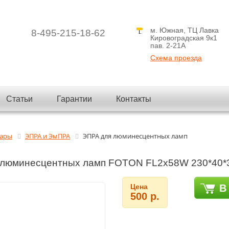
м. Южная, ТЦ Лавка
8-495-215-18-62
Кировоградская 9к1
пав. 2-21A
Схема проезда
Статьи
Гарантии
Контакты
вары
ЭПРА и ЭмПРА
ЭПРА для люминесцентных ламп
 люминесцентных ламп FOTON FL2х58W 230*40*
Цена
В
500 р.