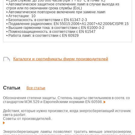
• Срок службы: до 100 000 часов (при T = 65 °C в точке Tc)
• Автоматическое защитное отключение ламп в случае выхода из
строя или по окончании срока службы (EoL)
• Автоматическое повторное включение при замене ламп
• Аттестации: 10
• Безопасность: в соответствии с EN 61347-2-3
• Подавление радиопомех: EN 55015:2006+A1:2007+A2:2009/CISPR 15
• Высшие гармоники тока: в соответствии с EN 61000-3-2
• Помехозащищенность: в соответствии с EN 61547
• Работа ламп: в соответствии с EN 60929
Каталоги и сертификаты фирм производителей
Статьи
Все статьи
Обозначения степени защиты. Степень защиты светильников в соотв. со
стандартом МЭК 529 и Европейскими нормами EN 60598.
Действия, которые нужно произвести, когда энергосберегающий источник
света разбит.
Советы от производителей.
Энергосберегающие лампы позволяют тратить меньше электроэнергии,