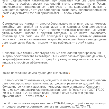
чем традиционные накаливания, при эквивалентном световом потоке.
Разница в эффективности технологий столь заметна, что в России
производство традиционных лампочек с вольфрамовой нитью и
мощностью более 75 Вт уже запрещено. Какие виды энергосберегающих
ламп существуют и где они применяются — в этой статье.
Светодиодные лампы — энергосберегающие источники света, которые
подойдут для любой из комнат дома или квартиры. Они долговечны,
компактны, не содержат ртуть и другие токсичные вещества. Их можно
утилизировать вместе с другими отходами, а не искать поблизости
контейнер для ламп, как это приходится делать с люминесцентными.
Хотя они тоже носят название энергосберегающие. Какие светодиодные
лампы для дома бывают, и какие лучше выбирать — в этой статье.
Современные лампы используют разные технологии преобразования
энергии электричества в световую. Они имеют разные: принцип действия,
энергоэффективность, светоотдачу. Но у каждого вида ламп есть своя
ниша, в которой он эффективен.
Какая настольная лампа лучше для школьника
В зависимости от назначения, мощности и места установки электрических
лампочек производители используют десятки различных цоколей. На
большинство из них существуют утвержденные стандарты. Они могут
быть международными или государственными. В России это ГОСТ 17100-
79, IEC 60061-1-2014. Какие виды цоколей ламп бывают и где они
применяются — в этой статье.
Lumilux — торговая марка компании OSRAM, под которой она производит
и продает люминесцентные лампы в типоразмерах T2, T5 и T8.