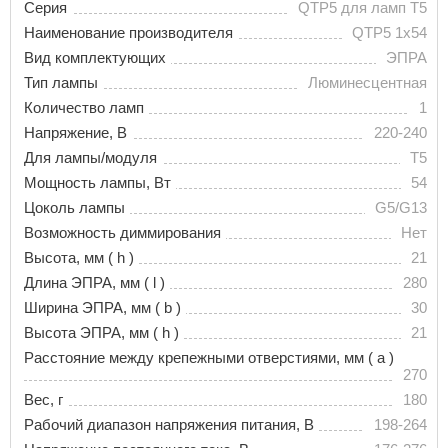
Серия
QTP5 для ламп T5
Наименование производителя
QTP5 1x54
Вид комплектующих
ЭПРА
Тип лампы
Люминесцентная
Количество ламп
1
Напряжение, В
220-240
Для лампы/модуля
T5
Мощность лампы, Вт
54
Цоколь лампы
G5/G13
Возможность диммирования
Нет
Высота, мм ( h )
21
Длина ЭПРА, мм ( l )
280
Ширина ЭПРА, мм ( b )
30
Высота ЭПРА, мм ( h )
21
Расстояние между крепежными отверстиями, мм ( a )
270
Вес, г
180
Рабочий диапазон напряжения питания, В
198-264