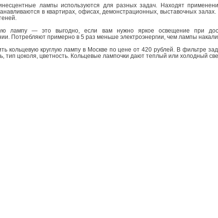
несцентные лампы используются для разных задач. Находят применени
анавливаются в квартирах, офисах, демонстрационных, выставочных залах.
теней.
вую лампу — это выгодно, если вам нужно яркое освещение при дос
ии. Потребляют примерно в 5 раз меньше электроэнергии, чем лампы накал
ть кольцевую круглую лампу в Москве по цене от 420 рублей. В фильтре з
ь, тип цоколя, цветность. Кольцевые лампочки дают теплый или холодный све