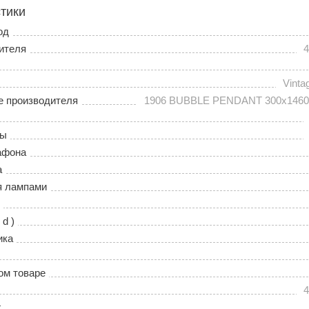
тики
од
ителя
4
Vinta
е производителя
1906 BUBBLE PENDANT 300x1460 
ры
афона
а
я лампами
 d )
ика
ом товаре
4
г