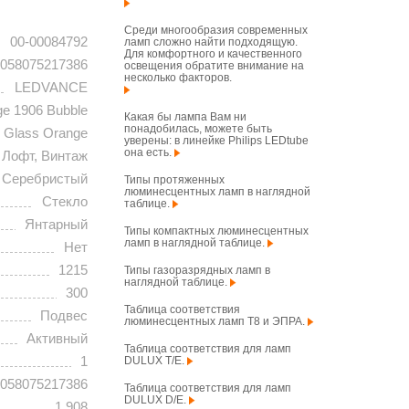
Среди многообразия современных
00-00084792
ламп сложно найти подходящую.
Для комфортного и качественного
058075217386
освещения обратите внимание на
несколько факторов.
LEDVANCE
ge 1906 Bubble
Какая бы лампа Вам ни
понадобилась, можете быть
Glass Orange
уверены: в линейке Philips LEDtube
она есть.
Лофт, Винтаж
Серебристый
Типы протяженных
люминесцентных ламп в наглядной
Стекло
таблице.
Янтарный
Типы компактных люминесцентных
ламп в наглядной таблице.
Нет
1215
Типы газоразрядных ламп в
наглядной таблице.
300
Таблица соответствия
Подвес
люминесцентных ламп T8 и ЭПРА.
Активный
Таблица соответствия для ламп
1
DULUX T/E.
058075217386
Таблица соответствия для ламп
DULUX D/E.
1.908