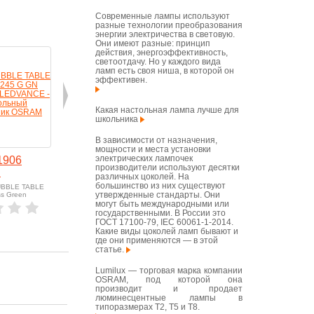
Современные лампы используют
разные технологии преобразования
энергии электричества в световую.
Они имеют разные: принцип
действия, энергоэффективность,
светоотдачу. Но у каждого вида
ламп есть своя ниша, в которой он
эффективен.
Какая настольная лампа лучше для
школьника
В зависимости от назначения,
мощности и места установки
электрических лампочек
1906
Vintage 1906
Vintage 1906
Vintage
производители используют десятки
E
Bubble
Bubble
Bubble
различных цоколей. На
большинство из них существуют
UBBLE TABLE
Арт: 1906 BUBBLE
Арт: 1906 BUBBLE
Арт: 1906
утвержденные стандарты. Они
ss Green
PENDANT 300x1460 Glass
PENDANT 200x1460 Glass
PENDANT 2
Smoke
Smoke
Orange
могут быть международными или
государственными. В России это
ГОСТ 17100-79, IEC 60061-1-2014.
в корзину
в корзину
в корзину
Какие виды цоколей ламп бывают и
где они применяются — в этой
статье.
Lumilux — торговая марка компании
OSRAM, под которой она
производит и продает
люминесцентные лампы в
типоразмерах T2, T5 и T8.