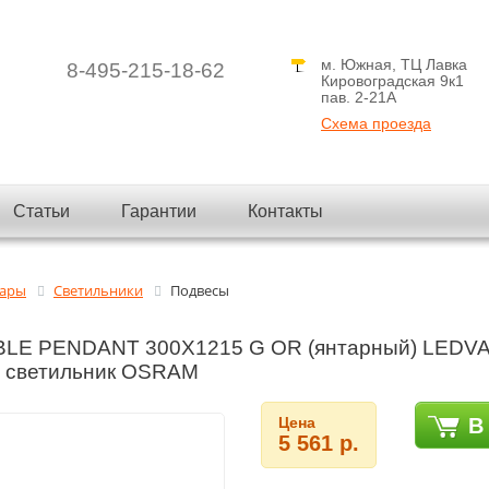
м. Южная, ТЦ Лавка
8-495-215-18-62
Кировоградская 9к1
пав. 2-21A
Схема проезда
Статьи
Гарантии
Контакты
вары
Светильники
Подвесы
BLE PENDANT 300X1215 G OR (янтарный) LEDVA
й светильник OSRAM
Цена
В
5 561 р.