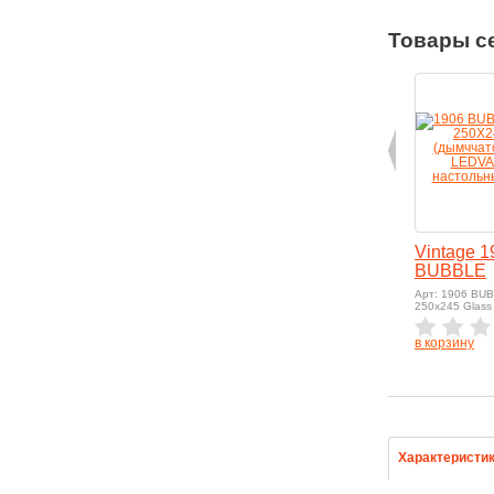
Товары с
Vintage 1
BUBBLE
Арт: 1906 BU
250x245 Glass
в корзину
Характеристи