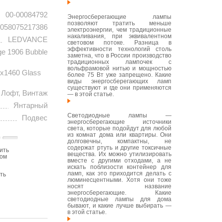
00-00084792
Энергосберегающие лампы
позволяют тратить меньше
058075217386
электроэнергии, чем традиционные
накаливания, при эквивалентном
LEDVANCE
световом потоке. Разница в
эффективности технологий столь
ge 1906 Bubble
заметна, что в России производство
традиционных лампочек с
вольфрамовой нитью и мощностью
x1460 Glass
более 75 Вт уже запрещено. Какие
виды энергосберегающих ламп
существуют и где они применяются
Лофт, Винтаж
— в этой статье.
Янтарный
Светодиодные лампы —
Подвес
энергосберегающие источники
света, которые подойдут для любой
из комнат дома или квартиры. Они
долговечны, компактны, не
содержат ртуть и другие токсичные
ить
вещества. Их можно утилизировать
том
вместе с другими отходами, а не
искать поблизости контейнер для
ламп, как это приходится делать с
ть
люминесцентными. Хотя они тоже
носят название
энергосберегающие. Какие
светодиодные лампы для дома
бывают, и какие лучше выбирать —
в этой статье.