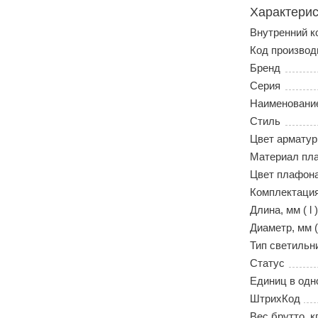
Характерис
Внутренний к
Код производ
Бренд
Серия
Наименовани
Стиль
Цвет армату
Материал пл
Цвет плафон
Комплектаци
Длина, мм ( l )
Диаметр, мм (
Тип светильн
Статус
Единиц в одн
ШтрихКод
Вес брутто, к