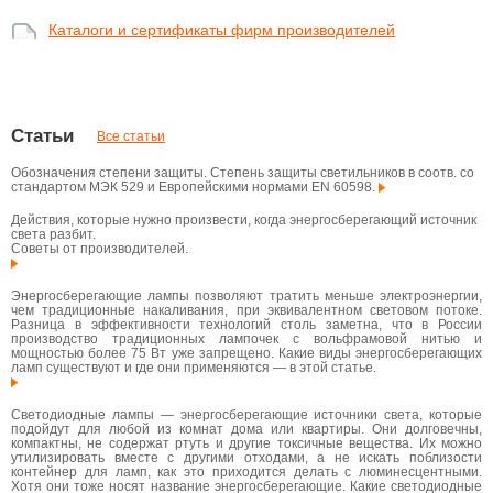
Каталоги и сертификаты фирм производителей
Статьи
Все статьи
Обозначения степени защиты. Степень защиты светильников в соотв. со
стандартом МЭК 529 и Европейскими нормами EN 60598.
Действия, которые нужно произвести, когда энергосберегающий источник
света разбит.
Советы от производителей.
Энергосберегающие лампы позволяют тратить меньше электроэнергии,
чем традиционные накаливания, при эквивалентном световом потоке.
Разница в эффективности технологий столь заметна, что в России
производство традиционных лампочек с вольфрамовой нитью и
мощностью более 75 Вт уже запрещено. Какие виды энергосберегающих
ламп существуют и где они применяются — в этой статье.
Светодиодные лампы — энергосберегающие источники света, которые
подойдут для любой из комнат дома или квартиры. Они долговечны,
компактны, не содержат ртуть и другие токсичные вещества. Их можно
утилизировать вместе с другими отходами, а не искать поблизости
контейнер для ламп, как это приходится делать с люминесцентными.
Хотя они тоже носят название энергосберегающие. Какие светодиодные