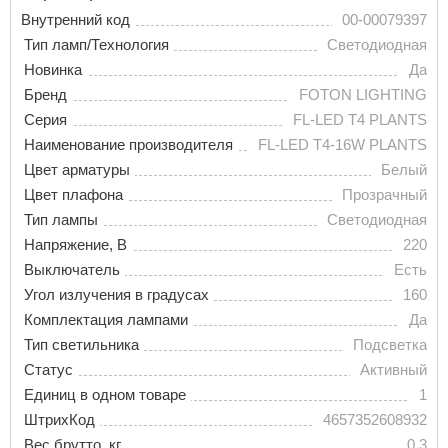
Внутренний код
00-00079397
Тип ламп/Технология
Светодиодная
Новинка
Да
Бренд
FOTON LIGHTING
Серия
FL-LED T4 PLANTS
Наименование производителя
FL-LED T4-16W PLANTS
Цвет арматуры
Белый
Цвет плафона
Прозрачный
Тип лампы
Светодиодная
Напряжение, В
220
Выключатель
Есть
Угол излучения в градусах
160
Комплектация лампами
Да
Тип светильника
Подсветка
Статус
Активный
Единиц в одном товаре
1
ШтрихКод
4657352608932
Вес брутто, кг
0.3