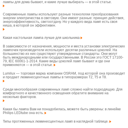
лампы для дома бывают, и какие лучше выбирать — в этой статье.
Современные лампы используют разные технологии преобразования
энергии электричества в световую. Они имеют разные: принцип действия,
энергоэффективность, светоотдачу. Но у каждого вида ламп есть своя
ниша, в которой он эффективен.
Какая настольная лампа лучше для школьника
В зависимости от назначения, мощности и места установки электрических
лампочек производители используют десятки различных цоколей. На
большинство из них существуют утвержденные стандарты. Они могут
быть международными или государственными. В России это ГОСТ 17100-
79, IEC 60061-1-2014. Какие виды цоколей ламп бывают и где они
применяются — в этой статье.
Lumilux — торговая марка компании OSRAM, под которой она производит
и продает люминесцентные лампы в типоразмерах T2, T5 и T8.
Среди многообразия современных ламп сложно найти подходящую. Для
комфортного и качественного освещения обратите внимание на
несколько факторов.
Какая бы лампа Вам ни понадобилась, можете быть уверены: в линейке
Philips LEDtube она есть.
Типы протяженных люминесцентных ламп в наглядной таблице.