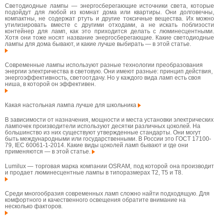
Светодиодные лампы — энергосберегающие источники света, которые
подойдут для любой из комнат дома или квартиры. Они долговечны,
компактны, не содержат ртуть и другие токсичные вещества. Их можно
утилизировать вместе с другими отходами, а не искать поблизости
контейнер для ламп, как это приходится делать с люминесцентными.
Хотя они тоже носят название энергосберегающие. Какие светодиодные
лампы для дома бывают, и какие лучше выбирать — в этой статье.
Современные лампы используют разные технологии преобразования
энергии электричества в световую. Они имеют разные: принцип действия,
энергоэффективность, светоотдачу. Но у каждого вида ламп есть своя
ниша, в которой он эффективен.
Какая настольная лампа лучше для школьника
В зависимости от назначения, мощности и места установки электрических
лампочек производители используют десятки различных цоколей. На
большинство из них существуют утвержденные стандарты. Они могут
быть международными или государственными. В России это ГОСТ 17100-
79, IEC 60061-1-2014. Какие виды цоколей ламп бывают и где они
применяются — в этой статье.
Lumilux — торговая марка компании OSRAM, под которой она производит
и продает люминесцентные лампы в типоразмерах T2, T5 и T8.
Среди многообразия современных ламп сложно найти подходящую. Для
комфортного и качественного освещения обратите внимание на
несколько факторов.