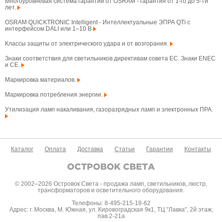
Многоуровневая система гарантий от OSRAM - гарантия от 1-го до 5-ти
лет.
OSRAM QUICKTRONIC Intelligent - Интеллектуальные ЭПРА QTi с
интерфейсом DALI или 1–10 В
Классы защиты от электрического удара и от возгорания.
Знаки соответствия для светильников директивам совета ЕС. Знаки ENEC
и CE.
Маркировка материалов.
Маркировка потребления энергии.
Утилизация ламп накаливания, газоразрядных ламп и электронных ПРА.
Каталог
Оплата
Доставка
Статьи
Гарантии
Контакты
© 2002–2026 Островок Света - продажа ламп, светильников, люстр,
трансформаторов и осветительного оборудования.
Телефоны: 8-495-215-18-62
Адрес: г. Москва, М. Южная, ул. Кировоградская 9к1, ТЦ "Лавка", 2й этаж,
пав.2-21а