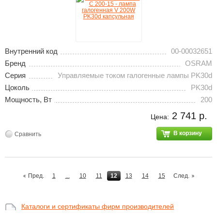
Внутренний код
00-00032651
Бренд
OSRAM
Серия
Управляемые током галогенные лампы PK30d
Цоколь
PK30d
Мощность, Вт
200
2 741 р.
Цена:
В корзину
Сравнить
Пред.
1
...
10
11
12
13
14
15
След.
Каталоги и сертификаты фирм производителей