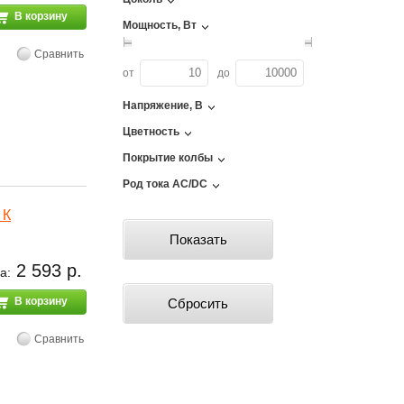
В корзину
Мощность, Вт
Сравнить
от
до
Напряжение, В
Цветность
Покрытие колбы
Род тока АС/DC
 К
2 593 р.
а:
В корзину
Сравнить