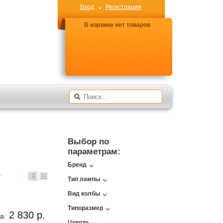
Вход
Регистрация
В корзине нет товаров
Выбор по
параметрам:
Бренд
4
Тип лампы
Вид колбы
Типоразмер
2 830 р.
а:
Цоколь