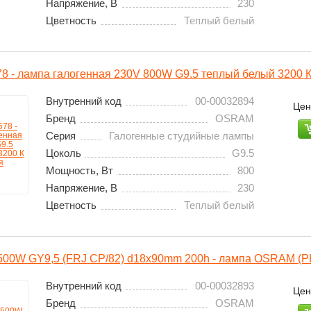
Напряжение, В
230
Цветность
Теплый белый
 - лампа галогенная 230V 800W G9.5 теплый белый 3200 К
Внутренний код
00-00032894
Цен
Бренд
OSRAM
Серия
Галогенные студийные лампы
Цоколь
G9.5
Мощность, Вт
800
Напряжение, В
230
Цветность
Теплый белый
500W GY9,5 (FRJ CP/82) d18x90mm 200h - лампа OSRAM (P
Внутренний код
00-00032893
Цен
Бренд
OSRAM