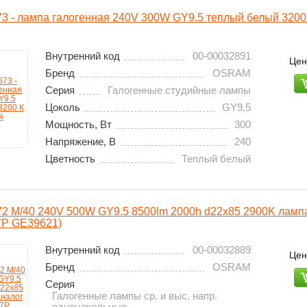
 - лампа галогенная 240V 300W GY9.5 теплый белый 3200
Внутренний код
00-00032891
Цен
Бренд
OSRAM
Серия
Галогенные студийные лампы
Цоколь
GY9.5
Мощность, Вт
300
Напряжение, В
240
Цветность
Теплый белый
 M/40 240V 500W GY9.5 8500lm 2000h d22x85 2900K лампа
7P GE39621)
Внутренний код
00-00032889
Цен
Бренд
OSRAM
Серия
Галогенные лампы ср. и выс. напр.
одноцокольные