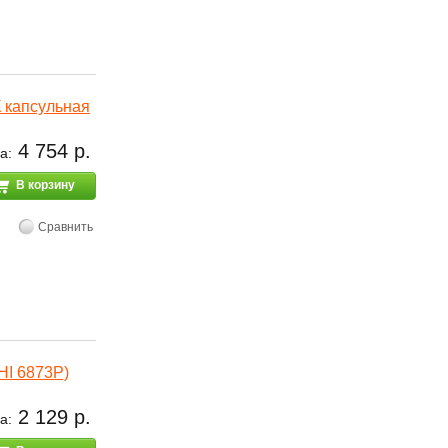
 капсульная
4 754 р.
а:
В корзину
Сравнить
HI 6873P)
2 129 р.
а: