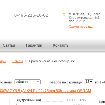
м. Южная, ТЦ Лавка
8-495-215-18-62
Кировоградская 9к1
пав. 2-21A
Схема проезда
Статьи
Гарантии
Контакты
вары
Лампы
Профессиональное освещение
по цене:
Товаров на странице:
из
17
500W GY9.5 (A1/244) d22x75mm 50h - лампа OSRAM
Внутренний код
00-00032896
Цен