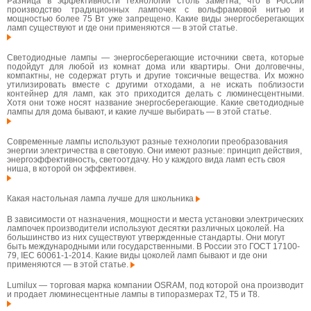
Разница в эффективности технологий столь заметна, что в России
производство традиционных лампочек с вольфрамовой нитью и
мощностью более 75 Вт уже запрещено. Какие виды энергосберегающих
ламп существуют и где они применяются — в этой статье.
Светодиодные лампы — энергосберегающие источники света, которые
подойдут для любой из комнат дома или квартиры. Они долговечны,
компактны, не содержат ртуть и другие токсичные вещества. Их можно
утилизировать вместе с другими отходами, а не искать поблизости
контейнер для ламп, как это приходится делать с люминесцентными.
Хотя они тоже носят название энергосберегающие. Какие светодиодные
лампы для дома бывают, и какие лучше выбирать — в этой статье.
Современные лампы используют разные технологии преобразования
энергии электричества в световую. Они имеют разные: принцип действия,
энергоэффективность, светоотдачу. Но у каждого вида ламп есть своя
ниша, в которой он эффективен.
Какая настольная лампа лучше для школьника
В зависимости от назначения, мощности и места установки электрических
лампочек производители используют десятки различных цоколей. На
большинство из них существуют утвержденные стандарты. Они могут
быть международными или государственными. В России это ГОСТ 17100-
79, IEC 60061-1-2014. Какие виды цоколей ламп бывают и где они
применяются — в этой статье.
Lumilux — торговая марка компании OSRAM, под которой она производит
и продает люминесцентные лампы в типоразмерах T2, T5 и T8.