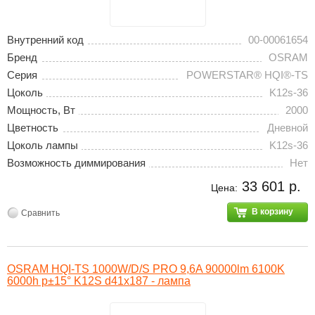
Внутренний код
00-00061654
Бренд
OSRAM
Серия
POWERSTAR® HQI®-TS
Цоколь
K12s-36
Мощность, Вт
2000
Цветность
Дневной
Цоколь лампы
K12s-36
Возможность диммирования
Нет
33 601 р.
Цена:
В корзину
Сравнить
OSRAM HQI-TS 1000W/D/S PRO 9,6A 90000lm 6100K
6000h p±15° K12S d41х187 - лампа