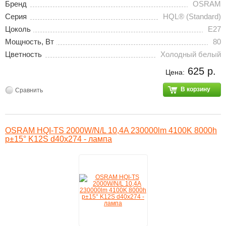
Бренд
OSRAM
Серия
HQL® (Standard)
Цоколь
E27
Мощность, Вт
80
Цветность
Холодный белый
625 р.
Цена:
В корзину
Сравнить
OSRAM HQI-TS 2000W/N/L 10,4A 230000lm 4100K 8000h
p±15° K12S d40x274 - лампа