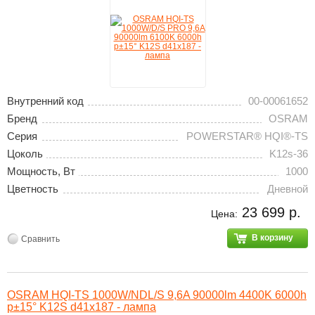
Внутренний код
00-00061652
Бренд
OSRAM
Серия
POWERSTAR® HQI®-TS
Цоколь
K12s-36
Мощность, Вт
1000
Цветность
Дневной
23 699 р.
Цена:
В корзину
Сравнить
OSRAM HQI-TS 1000W/NDL/S 9,6A 90000lm 4400K 6000h
p±15° K12S d41x187 - лампа