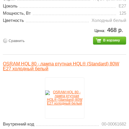
Цоколь
E27
Мощность, Вт
125
Цветность
Холодный белый
468 р.
Цена:
В корзину
Сравнить
OSRAM HQL 80 - лампа ртутная HQL® (Standard) 80W
E27 холодный белый
Внутренний код
00-00061682