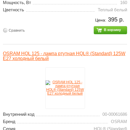
Мощность, Вт
160
Цветность
Теплый белый
395 р.
Цена:
В корзину
Сравнить
OSRAM HQL 125 - лампа ртутная HQL® (Standard) 125W
E27 холодный белый
Внутренний код
00-00061686
Бренд
OSRAM
Серия
HQL® (Standard)