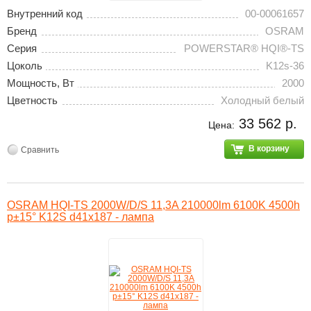
Внутренний код
00-00061657
Бренд
OSRAM
Серия
POWERSTAR® HQI®-TS
Цоколь
K12s-36
Мощность, Вт
2000
Цветность
Холодный белый
33 562 р.
Цена:
В корзину
Сравнить
OSRAM HQI-TS 2000W/D/S 11,3A 210000lm 6100K 4500h
p±15° K12S d41x187 - лампа