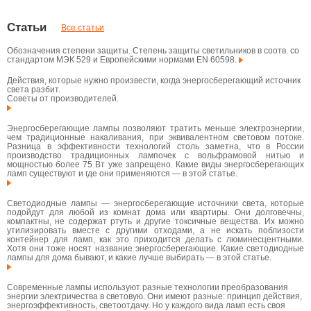
Статьи
Все статьи
Обозначения степени защиты. Степень защиты светильников в соотв. со
стандартом МЭК 529 и Европейскими нормами EN 60598.
Действия, которые нужно произвести, когда энергосберегающий источник
света разбит.
Советы от производителей.
Энергосберегающие лампы позволяют тратить меньше электроэнергии,
чем традиционные накаливания, при эквивалентном световом потоке.
Разница в эффективности технологий столь заметна, что в России
производство традиционных лампочек с вольфрамовой нитью и
мощностью более 75 Вт уже запрещено. Какие виды энергосберегающих
ламп существуют и где они применяются — в этой статье.
Светодиодные лампы — энергосберегающие источники света, которые
подойдут для любой из комнат дома или квартиры. Они долговечны,
компактны, не содержат ртуть и другие токсичные вещества. Их можно
утилизировать вместе с другими отходами, а не искать поблизости
контейнер для ламп, как это приходится делать с люминесцентными.
Хотя они тоже носят название энергосберегающие. Какие светодиодные
лампы для дома бывают, и какие лучше выбирать — в этой статье.
Современные лампы используют разные технологии преобразования
энергии электричества в световую. Они имеют разные: принцип действия,
энергоэффективность, светоотдачу. Но у каждого вида ламп есть своя