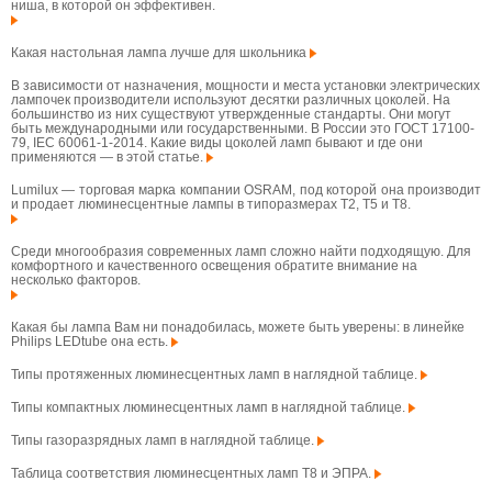
ниша, в которой он эффективен.
Какая настольная лампа лучше для школьника
В зависимости от назначения, мощности и места установки электрических
лампочек производители используют десятки различных цоколей. На
большинство из них существуют утвержденные стандарты. Они могут
быть международными или государственными. В России это ГОСТ 17100-
79, IEC 60061-1-2014. Какие виды цоколей ламп бывают и где они
применяются — в этой статье.
Lumilux — торговая марка компании OSRAM, под которой она производит
и продает люминесцентные лампы в типоразмерах T2, T5 и T8.
Среди многообразия современных ламп сложно найти подходящую. Для
комфортного и качественного освещения обратите внимание на
несколько факторов.
Какая бы лампа Вам ни понадобилась, можете быть уверены: в линейке
Philips LEDtube она есть.
Типы протяженных люминесцентных ламп в наглядной таблице.
Типы компактных люминесцентных ламп в наглядной таблице.
Типы газоразрядных ламп в наглядной таблице.
Таблица соответствия люминесцентных ламп T8 и ЭПРА.