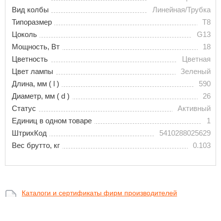
Вид колбы
Линейная/Трубка
Типоразмер
T8
Цоколь
G13
Мощность, Вт
18
Цветность
Цветная
Цвет лампы
Зеленый
Длина, мм ( l )
590
Диаметр, мм ( d )
26
Статус
Активный
Единиц в одном товаре
1
ШтрихКод
5410288025629
Вес брутто, кг
0.103
Каталоги и сертификаты фирм производителей