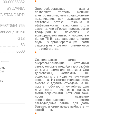
00-00055852
SYLVANIA
Энергосберегающие лампы
позволяют тратить меньше
T8 STANDARD
электроэнергии, чем традиционные
накаливания, при эквивалентном
световом потоке. Разница в
F58/T8/54-765
эффективности технологий столь
заметна, что в России производство
минесцентная
традиционных лампочек с
вольфрамовой нитью и мощностью
G13
более 75 Вт уже запрещено. Какие
виды энергосберегающих ламп
58
существуют и где они применяются
— в этой статье.
6500
Светодиодные лампы —
энергосберегающие источники
света, которые подойдут для любой
ить
из комнат дома или квартиры. Они
том
долговечны, компактны, не
содержат ртуть и другие токсичные
вещества. Их можно утилизировать
ть
вместе с другими отходами, а не
искать поблизости контейнер для
ламп, как это приходится делать с
люминесцентными. Хотя они тоже
носят название
энергосберегающие. Какие
светодиодные лампы для дома
бывают, и какие лучше выбирать —
в этой статье.