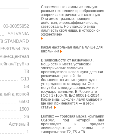
Современные лампы используют
разные технологии преобразования
энергии электричества в световую.
Они имеют разные: принцип
действия, энергоэффективность,
00-00055852
светоотдачу. Но у каждого вида
ламп есть своя ниша, в которой он
SYLVANIA
эффективен.
T8 STANDARD
Какая настольная лампа лучше для
F58/T8/54-765
школьника
минесцентная
В зависимости от назначения,
нейная/Трубка
мощности и места установки
электрических лампочек
T8
производители используют десятки
различных цоколей. На
G13
большинство из них существуют
утвержденные стандарты. Они
58
могут быть международными или
государственными. В России это
дный дневной
ГОСТ 17100-79, IEC 60061-1-2014.
Какие виды цоколей ламп бывают и
6500
где они применяются — в этой
статье.
1500
26
Lumilux — торговая марка компании
OSRAM, под которой она
Активный
производит и продает
люминесцентные лампы в
1
типоразмерах T2, T5 и T8.