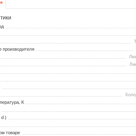
ки
тики
од
е производителя
Лю
Ли
т
Холо
пература, K
 d )
ом товаре