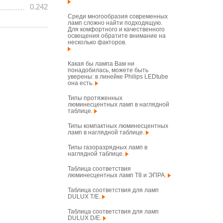
0.242
Среди многообразия современных
ламп сложно найти подходящую.
Для комфортного и качественного
освещения обратите внимание на
несколько факторов.
Какая бы лампа Вам ни
понадобилась, можете быть
уверены: в линейке Philips LEDtube
она есть.
Типы протяженных
люминесцентных ламп в наглядной
таблице.
Типы компактных люминесцентных
ламп в наглядной таблице.
Типы газоразрядных ламп в
наглядной таблице.
Таблица соответствия
люминесцентных ламп T8 и ЭПРА.
Таблица соответствия для ламп
DULUX T/E.
Таблица соответствия для ламп
DULUX D/E.