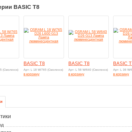
ерии BASIC T8
BASIC T8
BASIC T8
BASIC T
65 (Смоленск)
Арт: L 18 W/765 (Смоленск)
Арт: L 58 W/640 (Смоленск)
Арт: L 36 W/
в корзину
в корзину
в корзину
ки
тики
од