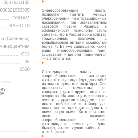
00-00063135
008321959935
Энергосберегающие лампы
позволяют тратить меньше
OSRAM
электроэнергии, чем традиционные
накаливания, при эквивалентном
BASIC T8
световом потоке. Разница в
эффективности технологий столь
заметна, что в России производство
65 (Смоленск)
традиционных лампочек с
вольфрамовой нитью и мощностью
минесцентная
более 75 Вт уже запрещено. Какие
виды энергосберегающих ламп
G13
существуют и где они применяются
— в этой статье.
36
6500
Светодиодные лампы —
энергосберегающие источники
света, которые подойдут для любой
из комнат дома или квартиры. Они
долговечны, компактны, не
ить
содержат ртуть и другие токсичные
том
вещества. Их можно утилизировать
вместе с другими отходами, а не
искать поблизости контейнер для
ламп, как это приходится делать с
люминесцентными. Хотя они тоже
носят название
энергосберегающие. Какие
светодиодные лампы для дома
бывают, и какие лучше выбирать —
в этой статье.