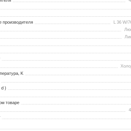
ителя
4
е производителя
L 36 W/7
Лю
Ли
т
Холо
пература, K
 d )
ом товаре
4
г