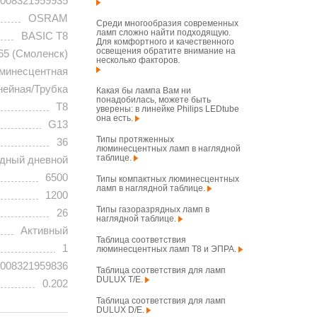
008321959935
OSRAM
Среди многообразия современных
ламп сложно найти подходящую.
BASIC T8
Для комфортного и качественного
освещения обратите внимание на
65 (Смоленск)
несколько факторов.
минесцентная
нейная/Трубка
Какая бы лампа Вам ни
понадобилась, можете быть
T8
уверены: в линейке Philips LEDtube
она есть.
G13
Типы протяженных
36
люминесцентных ламп в наглядной
таблице.
дный дневной
6500
Типы компактных люминесцентных
ламп в наглядной таблице.
1200
Типы газоразрядных ламп в
26
наглядной таблице.
Активный
Таблица соответствия
1
люминесцентных ламп T8 и ЭПРА.
008321959836
Таблица соответствия для ламп
DULUX T/E.
0.202
Таблица соответствия для ламп
DULUX D/E.