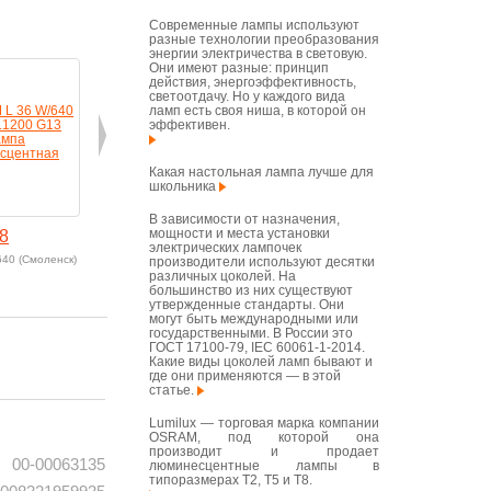
Современные лампы используют
разные технологии преобразования
энергии электричества в световую.
Они имеют разные: принцип
действия, энергоэффективность,
светоотдачу. Но у каждого вида
ламп есть своя ниша, в которой он
эффективен.
Какая настольная лампа лучше для
школьника
В зависимости от назначения,
мощности и места установки
8
BASIC T8
электрических лампочек
640 (Смоленск)
Арт: L 18 W/640
производители используют десятки
различных цоколей. На
в корзину
большинство из них существуют
утвержденные стандарты. Они
могут быть международными или
государственными. В России это
ГОСТ 17100-79, IEC 60061-1-2014.
Какие виды цоколей ламп бывают и
где они применяются — в этой
статье.
Lumilux — торговая марка компании
OSRAM, под которой она
производит и продает
00-00063135
люминесцентные лампы в
типоразмерах T2, T5 и T8.