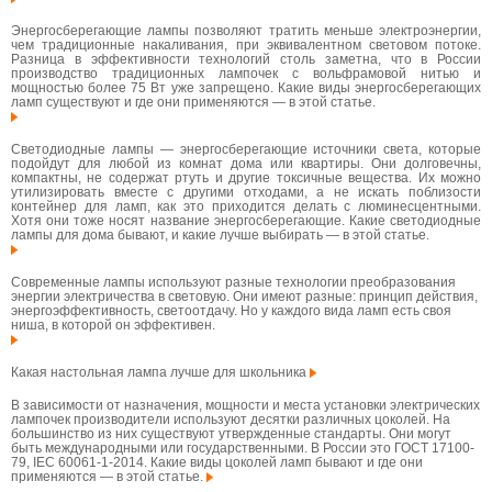
Энергосберегающие лампы позволяют тратить меньше электроэнергии,
чем традиционные накаливания, при эквивалентном световом потоке.
Разница в эффективности технологий столь заметна, что в России
производство традиционных лампочек с вольфрамовой нитью и
мощностью более 75 Вт уже запрещено. Какие виды энергосберегающих
ламп существуют и где они применяются — в этой статье.
Светодиодные лампы — энергосберегающие источники света, которые
подойдут для любой из комнат дома или квартиры. Они долговечны,
компактны, не содержат ртуть и другие токсичные вещества. Их можно
утилизировать вместе с другими отходами, а не искать поблизости
контейнер для ламп, как это приходится делать с люминесцентными.
Хотя они тоже носят название энергосберегающие. Какие светодиодные
лампы для дома бывают, и какие лучше выбирать — в этой статье.
Современные лампы используют разные технологии преобразования
энергии электричества в световую. Они имеют разные: принцип действия,
энергоэффективность, светоотдачу. Но у каждого вида ламп есть своя
ниша, в которой он эффективен.
Какая настольная лампа лучше для школьника
В зависимости от назначения, мощности и места установки электрических
лампочек производители используют десятки различных цоколей. На
большинство из них существуют утвержденные стандарты. Они могут
быть международными или государственными. В России это ГОСТ 17100-
79, IEC 60061-1-2014. Какие виды цоколей ламп бывают и где они
применяются — в этой статье.