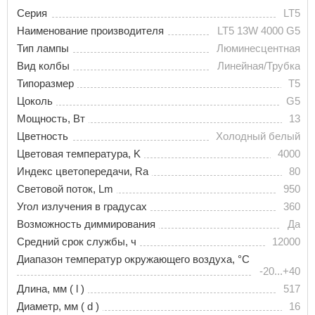
Серия
LT5
Наименование производителя
LT5 13W 4000 G5
Тип лампы
Люминесцентная
Вид колбы
Линейная/Трубка
Типоразмер
T5
Цоколь
G5
Мощность, Вт
13
Цветность
Холодный белый
Цветовая температура, K
4000
Индекс цветопередачи, Ra
80
Световой поток, Lm
950
Угол излучения в градусах
360
Возможность диммирования
Да
Средний срок службы, ч
12000
Диапазон температур окружающего воздуха, °С
-20...+40
Длина, мм ( l )
517
Диаметр, мм ( d )
16