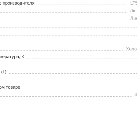
е производителя
LT
Лю
Ли
т
Холо
пература, K
 d )
ом товаре
4
г