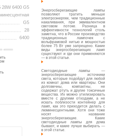
5 28W 6400 G5
Энергосберегающие лампы
позволяют тратить меньше
минесцентная
электроэнергии, чем традиционные
G5
накаливания, при эквивалентном
световом потоке. Разница в
28
эффективности технологий столь
заметна, что в России производство
6400
традиционных лампочек с
вольфрамовой нитью и мощностью
более 75 Вт уже запрещено. Какие
виды энергосберегающих ламп
существуют и где они применяются
ить
— в этой статье.
том
Светодиодные лампы —
ть
энергосберегающие источники
света, которые подойдут для любой
из комнат дома или квартиры. Они
долговечны, компактны, не
содержат ртуть и другие токсичные
вещества. Их можно утилизировать
вместе с другими отходами, а не
искать поблизости контейнер для
ламп, как это приходится делать с
люминесцентными. Хотя они тоже
носят название
энергосберегающие. Какие
светодиодные лампы для дома
бывают, и какие лучше выбирать —
в этой статье.