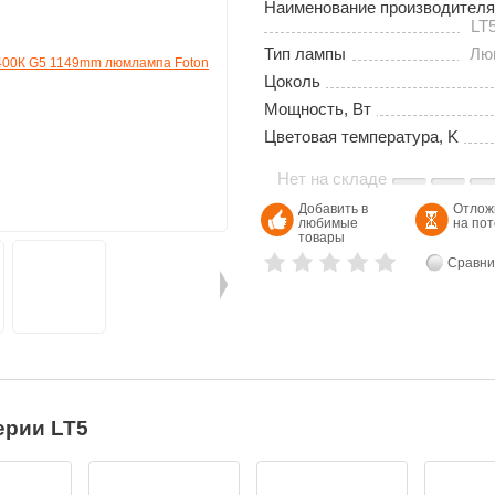
Наименование производителя
LT
Тип лампы
Лю
Цоколь
Мощность, Вт
Цветовая температура, K
Нет на складе
Добавить в
Отлож
любимые
на по
товары
Сравни
ерии LT5