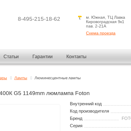
м. Южная, ТЦ Лавка
8-495-215-18-62
Кировоградская 9к1
пав. 2-21A
Схема проезда
Статьи
Гарантии
Контакты
вары
Лампы
Люминесцентные лампы
400К G5 1149mm люмлампа Foton
Внутренний код
Код производителя
Бренд
FOT
Серия