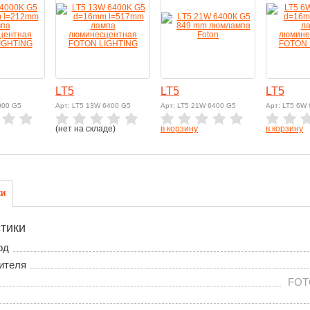
LT5
LT5
LT5
000 G5
Арт: LT5 13W 6400 G5
Арт: LT5 21W 6400 G5
Арт: LT5 6W
(нет на складе)
в корзину
в корзину
ки
тики
од
ителя
FOT