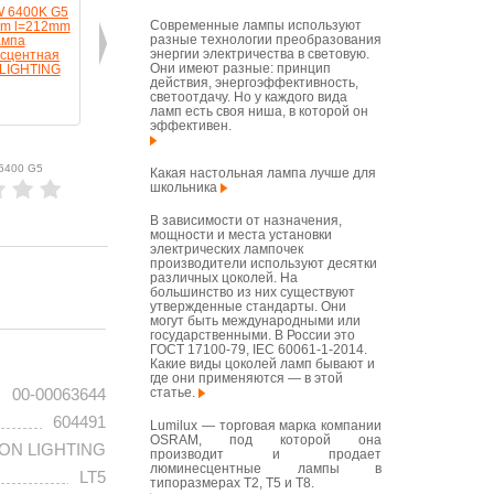
Современные лампы используют
разные технологии преобразования
энергии электричества в световую.
Они имеют разные: принцип
действия, энергоэффективность,
светоотдачу. Но у каждого вида
ламп есть своя ниша, в которой он
эффективен.
 6400 G5
Какая настольная лампа лучше для
школьника
В зависимости от назначения,
мощности и места установки
электрических лампочек
производители используют десятки
различных цоколей. На
большинство из них существуют
утвержденные стандарты. Они
могут быть международными или
государственными. В России это
ГОСТ 17100-79, IEC 60061-1-2014.
Какие виды цоколей ламп бывают и
где они применяются — в этой
статье.
00-00063644
604491
Lumilux — торговая марка компании
OSRAM, под которой она
ON LIGHTING
производит и продает
люминесцентные лампы в
LT5
типоразмерах T2, T5 и T8.