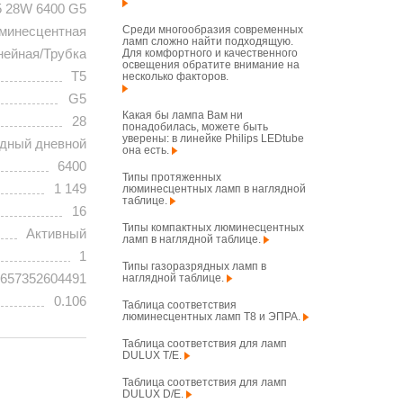
5 28W 6400 G5
Среди многообразия современных
минесцентная
ламп сложно найти подходящую.
нейная/Трубка
Для комфортного и качественного
освещения обратите внимание на
T5
несколько факторов.
G5
Какая бы лампа Вам ни
28
понадобилась, можете быть
уверены: в линейке Philips LEDtube
дный дневной
она есть.
6400
Типы протяженных
1 149
люминесцентных ламп в наглядной
таблице.
16
Типы компактных люминесцентных
Активный
ламп в наглядной таблице.
1
Типы газоразрядных ламп в
657352604491
наглядной таблице.
0.106
Таблица соответствия
люминесцентных ламп T8 и ЭПРА.
Таблица соответствия для ламп
DULUX T/E.
Таблица соответствия для ламп
DULUX D/E.