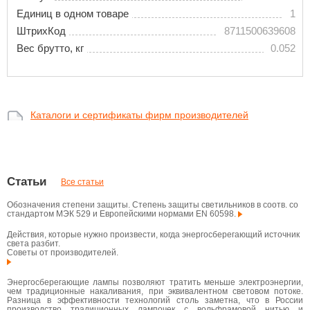
Единиц в одном товаре
1
ШтрихКод
8711500639608
Вес брутто, кг
0.052
Каталоги и сертификаты фирм производителей
Статьи
Все статьи
Обозначения степени защиты. Степень защиты светильников в соотв. со
стандартом МЭК 529 и Европейскими нормами EN 60598.
Действия, которые нужно произвести, когда энергосберегающий источник
света разбит.
Советы от производителей.
Энергосберегающие лампы позволяют тратить меньше электроэнергии,
чем традиционные накаливания, при эквивалентном световом потоке.
Разница в эффективности технологий столь заметна, что в России
производство традиционных лампочек с вольфрамовой нитью и