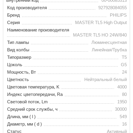
Внутренний код
00-00085313
Код производителя
927928084055
Бренд
PHILIPS
Серия
MASTER TL5 High Output
Наименование производителя
MASTER TL5 HO 24W/840
Тип лампы
Люминесцентная
Вид колбы
Линейная/Трубка
Типоразмер
T5
Цоколь
G5
Мощность, Вт
24
Цветность
Нейтральный белый
Цветовая температура, K
4000
Индекс цветопередачи, Ra
80
Световой поток, Lm
1950
Средний срок службы, ч
30000
Длина, мм ( l )
549
Диаметр, мм ( d )
16
Статус
Активный