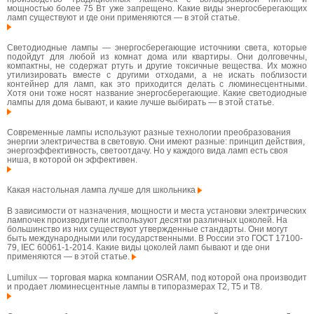
мощностью более 75 Вт уже запрещено. Какие виды энергосберегающих
ламп существуют и где они применяются — в этой статье.
Светодиодные лампы — энергосберегающие источники света, которые
подойдут для любой из комнат дома или квартиры. Они долговечны,
компактны, не содержат ртуть и другие токсичные вещества. Их можно
утилизировать вместе с другими отходами, а не искать поблизости
контейнер для ламп, как это приходится делать с люминесцентными.
Хотя они тоже носят название энергосберегающие. Какие светодиодные
лампы для дома бывают, и какие лучше выбирать — в этой статье.
Современные лампы используют разные технологии преобразования
энергии электричества в световую. Они имеют разные: принцип действия,
энергоэффективность, светоотдачу. Но у каждого вида ламп есть своя
ниша, в которой он эффективен.
Какая настольная лампа лучше для школьника
В зависимости от назначения, мощности и места установки электрических
лампочек производители используют десятки различных цоколей. На
большинство из них существуют утвержденные стандарты. Они могут
быть международными или государственными. В России это ГОСТ 17100-
79, IEC 60061-1-2014. Какие виды цоколей ламп бывают и где они
применяются — в этой статье.
Lumilux — торговая марка компании OSRAM, под которой она производит
и продает люминесцентные лампы в типоразмерах T2, T5 и T8.