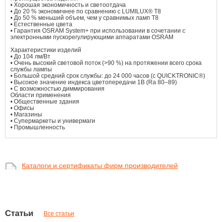
• Хорошая экономичность и светоотдача
• До 20 % экономичнее по сравнению с LUMILUX® T8
• До 50 % меньший объем, чем у сравнимых ламп T8
• Естественные цвета
• Гарантия OSRAM System+ при использовании в сочетании с
электронными пускорегулирующими аппаратами OSRAM
Характеристики изделий
• До 104 лм/Вт
• Очень высокий световой поток (>90 %) на протяжении всего срока
службы лампы
• Большой средний срок службы: до 24 000 часов (с QUICKTRONIC®)
• Высокое значение индекса цветопередачи 1B (Ra 80–89)
• С возможностью диммирования
Области применения
• Общественные здания
• Офисы
• Магазины
• Супермаркеты и универмаги
• Промышленность
Каталоги и сертификаты фирм производителей
Статьи
Все статьи