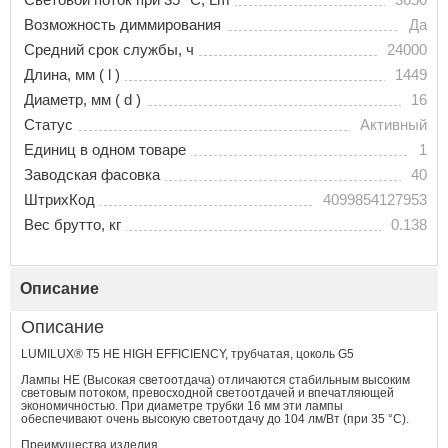
Возможность диммирования
Да
Средний срок службы, ч
24000
Длина, мм ( l )
1449
Диаметр, мм ( d )
16
Статус
Активный
Единиц в одном товаре
1
Заводская фасовка
40
ШтрихКод
4099854127953
Вес брутто, кг
0.138
Описание
Описание
LUMILUX® T5 HE HIGH EFFICIENCY, трубчатая, цоколь G5
Лампы HE (Высокая светоотдача) отличаются стабильным высоким
световым потоком, превосходной светоотдачей и впечатляющей
экономичностью. При диаметре трубки 16 мм эти лампы
обеспечивают очень высокую светоотдачу до 104 лм/Вт (при 35 °С).
Преимущества изделия