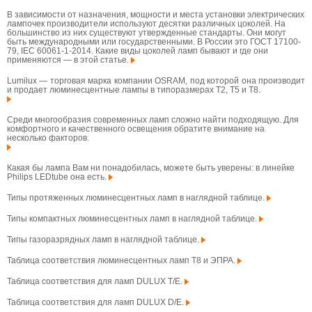
В зависимости от назначения, мощности и места установки электрических
лампочек производители используют десятки различных цоколей. На
большинство из них существуют утвержденные стандарты. Они могут
быть международными или государственными. В России это ГОСТ 17100-
79, IEC 60061-1-2014. Какие виды цоколей ламп бывают и где они
применяются — в этой статье.
Lumilux — торговая марка компании OSRAM, под которой она производит
и продает люминесцентные лампы в типоразмерах T2, T5 и T8.
Среди многообразия современных ламп сложно найти подходящую. Для
комфортного и качественного освещения обратите внимание на
несколько факторов.
Какая бы лампа Вам ни понадобилась, можете быть уверены: в линейке
Philips LEDtube она есть.
Типы протяженных люминесцентных ламп в наглядной таблице.
Типы компактных люминесцентных ламп в наглядной таблице.
Типы газоразрядных ламп в наглядной таблице.
Таблица соответствия люминесцентных ламп T8 и ЭПРА.
Таблица соответствия для ламп DULUX T/E.
Таблица соответствия для ламп DULUX D/E.