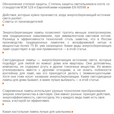
Обозначения степени защиты. Степень защиты светильников в соотв. со
стандартом МЭК 529 и Европейскими нормами EN 60598.
Действия, которые нужно произвести, когда энергосберегающий источник
света разбит.
Советы от производителей.
Энергосберегающие лампы позволяют тратить меньше электроэнергии,
чем традиционные накаливания, при эквивалентном световом потоке.
Разница в эффективности технологий столь заметна, что в России
производство традиционных лампочек с вольфрамовой нитью и
мощностью более 75 Вт уже запрещено. Какие виды энергосберегающих
ламп существуют и где они применяются — в этой статье.
Светодиодные лампы — энергосберегающие источники света, которые
подойдут для любой из комнат дома или квартиры. Они долговечны,
компактны, не содержат ртуть и другие токсичные вещества. Их можно
утилизировать вместе с другими отходами, а не искать поблизости
контейнер для ламп, как это приходится делать с люминесцентными.
Хотя они тоже носят название энергосберегающие. Какие светодиодные
лампы для дома бывают, и какие лучше выбирать — в этой статье.
Современные лампы используют разные технологии преобразования
энергии электричества в световую. Они имеют разные: принцип действия,
энергоэффективность, светоотдачу. Но у каждого вида ламп есть своя
ниша, в которой он эффективен.
Какая настольная лампа лучше для школьника