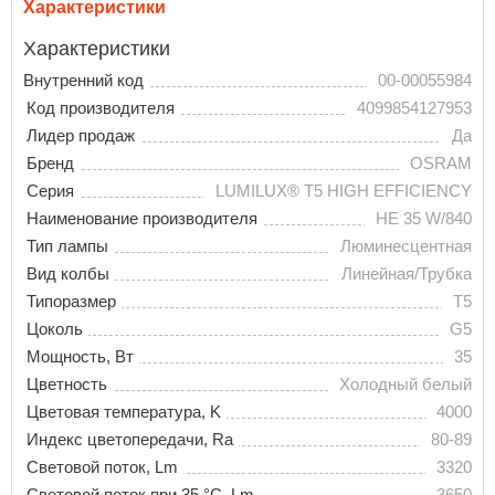
Характеристики
Характеристики
Внутренний код
00-00055984
Код производителя
4099854127953
Лидер продаж
Да
Бренд
OSRAM
Серия
LUMILUX® T5 HIGH EFFICIENCY
Наименование производителя
HE 35 W/840
Тип лампы
Люминесцентная
Вид колбы
Линейная/Трубка
Типоразмер
T5
Цоколь
G5
Мощность, Вт
35
Цветность
Холодный белый
Цветовая температура, K
4000
Индекс цветопередачи, Ra
80-89
Световой поток, Lm
3320
Световой поток при 35 °С, Lm
3650