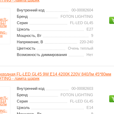
TING - лампа шарик
Внутренний код
00-00082604
Бренд
FOTON LIGHTING
Серия
FL-LED GL45
Цоколь
E27
Мощность, Вт
9
Напряжение, В
220-240
Цветность
Очень теплый
Возможность диммирования
Нет
идодная FL-LED GL45 9W E14 4200К 220V 840Лм 45*80мм
TING - лампа шарик
Внутренний код
00-00082603
Бренд
FOTON LIGHTING
Серия
FL-LED GL45
Цоколь
E14
Мощность, Вт
9