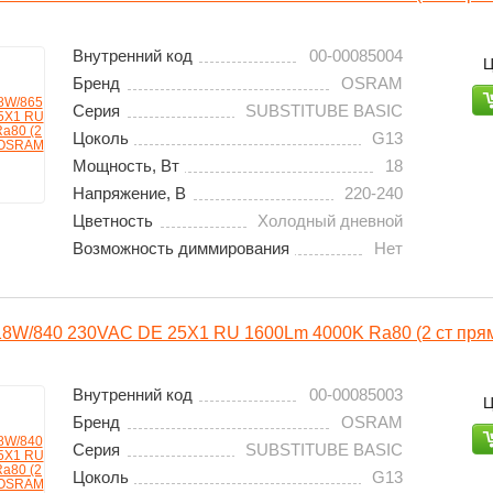
Внутренний код
00-00085004
Ц
Бренд
OSRAM
Серия
SUBSTITUBE BASIC
Цоколь
G13
Мощность, Вт
18
Напряжение, В
220-240
Цветность
Холодный дневной
Возможность диммирования
Нет
18W/840 230VAC DE 25X1 RU 1600Lm 4000K Ra80 (2 ст прям
Внутренний код
00-00085003
Ц
Бренд
OSRAM
Серия
SUBSTITUBE BASIC
Цоколь
G13