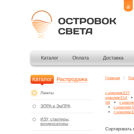
Каталог
Оплата
Доставка
Главная
То
Каталог
Распродажа
Лампы
с цоколем E27
•
цоколем E14
•
G9
с цокол
ЭПРА и ЭмПРА
•
с цоколем 
•
с цоколем 
ИЗУ, стартеры,
конденсаторы
Сортировать 