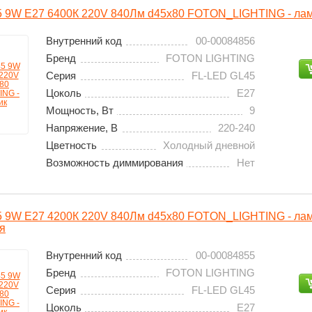
 9W E27 6400К 220V 840Лм d45x80 FOTON_LIGHTING - ла
Внутренний код
00-00084856
Бренд
FOTON LIGHTING
Серия
FL-LED GL45
Цоколь
E27
Мощность, Вт
9
Напряжение, В
220-240
Цветность
Холодный дневной
Возможность диммирования
Нет
 9W E27 4200К 220V 840Лм d45x80 FOTON_LIGHTING - ла
я
Внутренний код
00-00084855
Бренд
FOTON LIGHTING
Серия
FL-LED GL45
Цоколь
E27