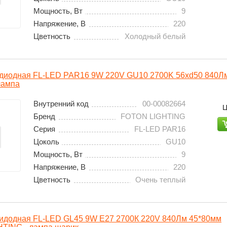
Мощность, Вт
9
Напряжение, В
220
Цветность
Холодный белый
одиодная FL-LED PAR16 9W 220V GU10 2700K 56xd50 840
лампа
Внутренний код
00-00082664
Ц
Бренд
FOTON LIGHTING
Серия
FL-LED PAR16
Цоколь
GU10
Мощность, Вт
9
Напряжение, В
220
Цветность
Очень теплый
идодная FL-LED GL45 9W E27 2700К 220V 840Лм 45*80мм