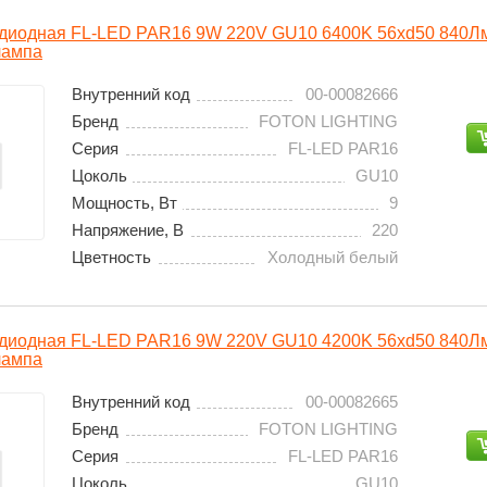
одиодная FL-LED PAR16 9W 220V GU10 6400K 56xd50 840
лампа
Внутренний код
00-00082666
Бренд
FOTON LIGHTING
Серия
FL-LED PAR16
Цоколь
GU10
Мощность, Вт
9
Напряжение, В
220
Цветность
Холодный белый
одиодная FL-LED PAR16 9W 220V GU10 4200K 56xd50 840
лампа
Внутренний код
00-00082665
Бренд
FOTON LIGHTING
Серия
FL-LED PAR16
Цоколь
GU10