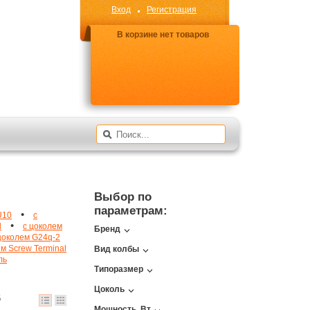
Вход
Регистрация
В корзине нет товаров
Выбор по
параметрам:
•
U10
с
•
d
с цоколем
Бренд
цоколем G24q-2
м Screw Terminal
Вид колбы
ль
Типоразмер
Цоколь
6
Мощность, Вт