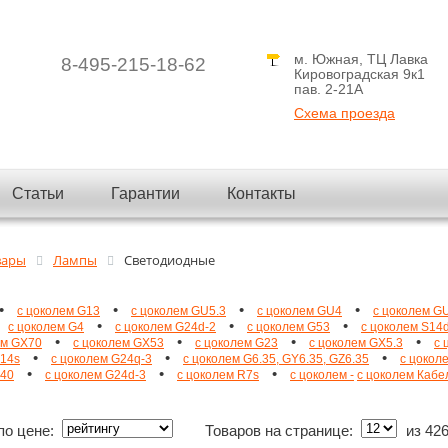
м. Южная, ТЦ Лавка
8-495-215-18-62
Кировоградская 9к1
пав. 2-21A
Схема проезда
Статьи
Гарантии
Контакты
вары
Лампы
Светодиодные
•
•
•
•
с цоколем G13
с цоколем GU5.3
с цоколем GU4
с цоколем G
•
•
•
с цоколем G4
с цоколем G24d-2
с цоколем G53
с цоколем S14
•
•
•
•
ем GX70
с цоколем GX53
с цоколем G23
с цоколем GX5.3
с 
•
•
•
S14s
с цоколем G24q-3
с цоколем G6.35, GY6.35, GZ6.35
с цоколе
•
•
•
E40
с цоколем G24d-3
с цоколем R7s
с цоколем -
с цоколем Кабе
по цене:
Товаров на странице:
из
42