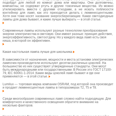
подойдут для любой из комнат дома или квартиры. Они долговечны,
компактны, не содержат ртуть и другие токсичные вещества. Их можно
утилизировать вместе с другими отходами, а не искать поблизости
контейнер для ламп, как это приходится делать с люминесцентными.
Хотя они тоже носят название энергосберегающие. Какие светодиодные
лампы для дома бывают, и какие лучше выбирать — в этой статье.
Современные лампы используют разные технологии преобразования
энергии электричества в световую. Они имеют разные: принцип действия,
энергоэффективность, светоотдачу. Но у каждого вида ламп есть своя
ниша, в которой он эффективен.
Какая настольная лампа лучше для школьника
В зависимости от назначения, мощности и места установки электрических
лампочек производители используют десятки различных цоколей. На
большинство из них существуют утвержденные стандарты. Они могут
быть международными или государственными. В России это ГОСТ 17100-
79, IEC 60061-1-2014. Какие виды цоколей ламп бывают и где они
применяются — в этой статье.
Lumilux — торговая марка компании OSRAM, под которой она производит
и продает люминесцентные лампы в типоразмерах T2, T5 и T8.
Среди многообразия современных ламп сложно найти подходящую. Для
комфортного и качественного освещения обратите внимание на
несколько факторов.