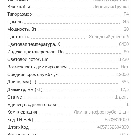
Вид колбы
Линейная/Трубка
Типоразмер
T4
Цоколь
G5
Мощность, Вт
20
Цветность
Холодный дневной
Цветовая температура, K
6400
Индекс цветопередачи, Ra
80
Световой поток, Lm
1230
Возможность диммирования
Нет
Средний срок службы, ч
12000
Длина, мм ( l )
553
Диаметр, мм ( d )
12,5
Статус
1 день
Единиц в одном товаре
1
Комплектация
Лампа в гофротрубе, 1 шт.
Код ТН ВЭД
8539311000
ШтрихКод
4657352604330
Вес брутто, кг
0.07