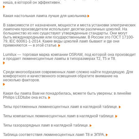
ниша, в которой он эффективен.
Какая настольная лампа лучше для школьника
В зависимости от назначения, мощности и места установки электрических
лампочек производители используют десятки различных цоколей. На
большинство из них существуют утвержденные стандарты. Они могут
быть международными или государственными. В России это ГОСТ 17100-
79, IEC 60061-1-2014. Какие виды цоколей ламп бывают и где они
применяются — в этой статье.
Lumilux — торговая марка компании OSRAM, под которой она производит
и продает люминесцентные лампы в типоразмерах T2, T5 и T8.
Среди многообразия современных ламп сложно найти подходящую. Для
комфортного и качественного освещения обратите внимание на
несколько факторов.
Какая бы лампа Вам ни понадобилась, можете быть уверены: в линейке
Philips LEDtube она есть.
Типы протяженных люминесцентных ламп в наглядной таблице.
Типы компактных люминесцентных ламп в наглядной таблице.
Типы газоразрядных ламп в наглядной таблице.
Таблица соответствия люминесцентных ламп T8 и ЭПРА.