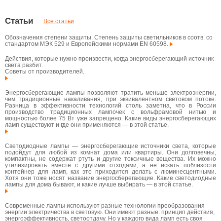
Статьи
Все статьи
Обозначения степени защиты. Степень защиты светильников в соотв. со
стандартом МЭК 529 и Европейскими нормами EN 60598.
Действия, которые нужно произвести, когда энергосберегающий источник
света разбит.
Советы от производителей.
Энергосберегающие лампы позволяют тратить меньше электроэнергии,
чем традиционные накаливания, при эквивалентном световом потоке.
Разница в эффективности технологий столь заметна, что в России
производство традиционных лампочек с вольфрамовой нитью и
мощностью более 75 Вт уже запрещено. Какие виды энергосберегающих
ламп существуют и где они применяются — в этой статье.
Светодиодные лампы — энергосберегающие источники света, которые
подойдут для любой из комнат дома или квартиры. Они долговечны,
компактны, не содержат ртуть и другие токсичные вещества. Их можно
утилизировать вместе с другими отходами, а не искать поблизости
контейнер для ламп, как это приходится делать с люминесцентными.
Хотя они тоже носят название энергосберегающие. Какие светодиодные
лампы для дома бывают, и какие лучше выбирать — в этой статье.
Современные лампы используют разные технологии преобразования
энергии электричества в световую. Они имеют разные: принцип действия,
энергоэффективность, светоотдачу. Но у каждого вида ламп есть своя