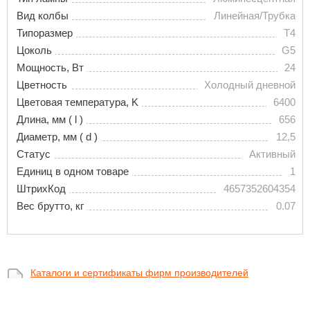
Вид колбы
Линейная/Трубка
Типоразмер
T4
Цоколь
G5
Мощность, Вт
24
Цветность
Холодный дневной
Цветовая температура, K
6400
Длина, мм ( l )
656
Диаметр, мм ( d )
12,5
Статус
Активный
Единиц в одном товаре
1
ШтрихКод
4657352604354
Вес брутто, кг
0.07
Каталоги и сертификаты фирм производителей