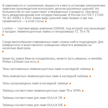
В зависимости от назначения, мощности и места установки электрических
лампочек производители используют десятки различных цоколей. На
большинство из них существуют утвержденные стандарты. Они могут
быть международными или государственными. В России это ГОСТ 17100-
79, IEC 60061-1-2014. Какие виды цоколей ламп бывают и где они
применяются — в этой статье.
Lumilux — торговая марка компании OSRAM, под которой она производит
и продает люминесцентные лампы в типоразмерах T2, T5 и T8.
Среди многообразия современных ламп сложно найти подходящую. Для
комфортного и качественного освещения обратите внимание на
несколько факторов.
Какая бы лампа Вам ни понадобилась, можете быть уверены: в линейке
Philips LEDtube она есть.
Типы протяженных люминесцентных ламп в наглядной таблице.
Типы компактных люминесцентных ламп в наглядной таблице.
Типы газоразрядных ламп в наглядной таблице.
Таблица соответствия люминесцентных ламп T8 и ЭПРА.
Таблица соответствия для ламп DULUX T/E.
Таблица соответствия для ламп DULUX D/E.