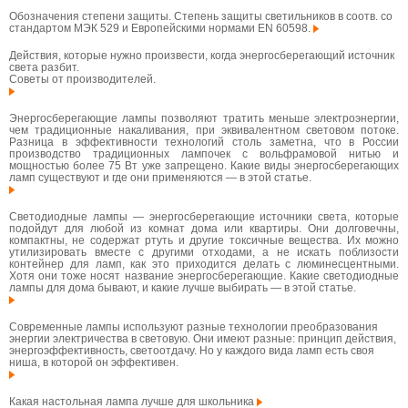
Обозначения степени защиты. Степень защиты светильников в соотв. со
стандартом МЭК 529 и Европейскими нормами EN 60598.
Действия, которые нужно произвести, когда энергосберегающий источник
света разбит.
Советы от производителей.
Энергосберегающие лампы позволяют тратить меньше электроэнергии,
чем традиционные накаливания, при эквивалентном световом потоке.
Разница в эффективности технологий столь заметна, что в России
производство традиционных лампочек с вольфрамовой нитью и
мощностью более 75 Вт уже запрещено. Какие виды энергосберегающих
ламп существуют и где они применяются — в этой статье.
Светодиодные лампы — энергосберегающие источники света, которые
подойдут для любой из комнат дома или квартиры. Они долговечны,
компактны, не содержат ртуть и другие токсичные вещества. Их можно
утилизировать вместе с другими отходами, а не искать поблизости
контейнер для ламп, как это приходится делать с люминесцентными.
Хотя они тоже носят название энергосберегающие. Какие светодиодные
лампы для дома бывают, и какие лучше выбирать — в этой статье.
Современные лампы используют разные технологии преобразования
энергии электричества в световую. Они имеют разные: принцип действия,
энергоэффективность, светоотдачу. Но у каждого вида ламп есть своя
ниша, в которой он эффективен.
Какая настольная лампа лучше для школьника