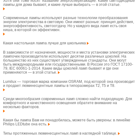
Хотя они тоже носят название энергосберегающие. Какие светодиодные
лампы для дома бывают, и какие лучше выбирать — в этой статье.
Современные лампы используют разные технологии преобразования
энергии электричества в световую. Они имеют разные: принцип действия,
энергоэффективность, светоотдачу. Но у каждого вида ламп есть своя
ниша, в которой он эффективен.
Какая настольная лампа лучше для школьника
В зависимости от назначения, мощности и места установки электрических
лампочек производители используют десятки различных цоколей. На
большинство из них существуют утвержденные стандарты. Они могут
быть международными или государственными. В России это ГОСТ 17100-
79, IEC 60061-1-2014. Какие виды цоколей ламп бывают и где они
применяются — в этой статье.
Lumilux — торговая марка компании OSRAM, под которой она производит
и продает люминесцентные лампы в типоразмерах T2, T5 и T8.
Среди многообразия современных ламп сложно найти подходящую. Для
комфортного и качественного освещения обратите внимание на
несколько факторов.
Какая бы лампа Вам ни понадобилась, можете быть уверены: в линейке
Philips LEDtube она есть.
Типы протяженных люминесцентных ламп в наглядной таблице.